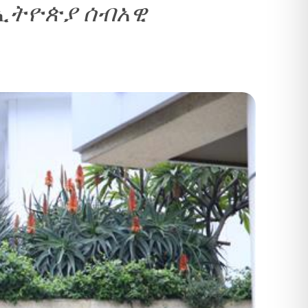
የኢትዮጵያ ሰብአዊ