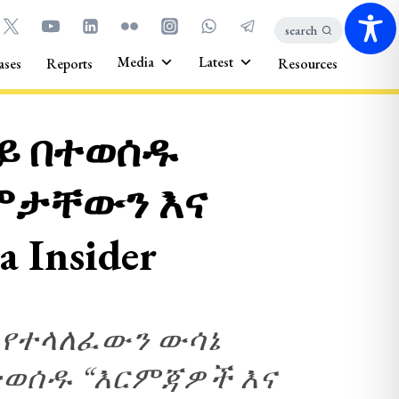
search
Media
Latest
ases
Reports
Resources
ይ በተወሰዱ
ሞታቸውን እና
 Insider
 የተላለፈውን ውሳኔ
ተወሰዱ “እርምጃዎች እና