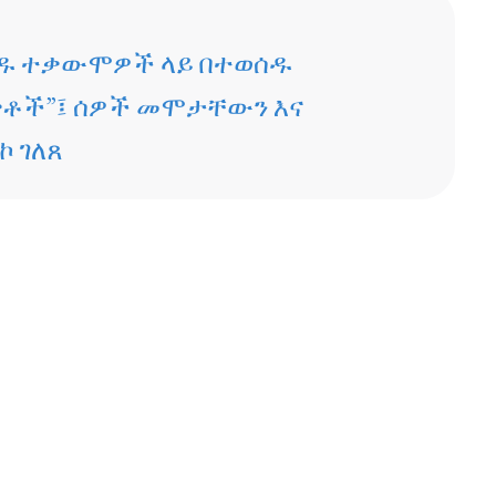
ሄዱ ተቃውሞዎች ላይ በተወሰዱ
ቃቶች”፤ ሰዎች መሞታቸውን እና
 ገለጸ