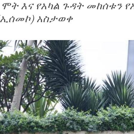
 ሞት እና የአካል ጉዳት መከሰቱን 
ኢሰመኮ) አስታወቀ