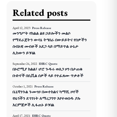
Related posts
April 12, 2023
Press Release
መንግሥት የክልል ልዩ ኃይሎችን መልሶ
የማደራጀትን ውሳኔ ትግበራ በውይይትና የሰዎችን
ሰብአዊ መብቶች አደጋ ላይ በማይጥል ሁኔታ
ሊከውን ይገባል
September 26, 2022
EHRC Quote
በኦሮሚያ ክልል፣ ሆሮ ጉዱሩ ወለጋ ዞን በታጠቁ
ቡድኖች በሲቪል ሰዎች ላይ የተፈጸሙ ጥቃቶች
October 1, 2021
Press Release
ቤኒሻንጉል ጉሙዝ፡ በመተከልና ካማሺ ዞኖች
የዜጎችን ደኅንነት ለማረጋገጥ እየተወሰዱ ያሉ
እርምጃዎች ሊፋጠኑ ይገባል
April 17, 2021
EHRC Quote