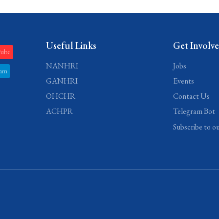
Useful Links
Get Involv
Tube
NANHRI
Jobs
ram
GANHRI
Events
OHCHR
Contact Us
ACHPR
Telegram Bot
Subscribe to o