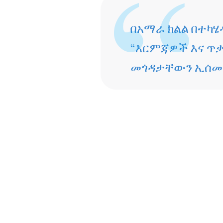
በአማራ ክልል በተካ
“እርምጃዎች እና ጥ
መጎዳታቸውን ኢሰመኮ