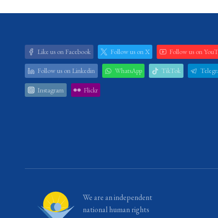
Like us on Facebook
Follow us on X
Follow us on You
Follow us on Linkedin
WhatsApp
TikTok
Teleg
Instagram
Flickr
We are an independent
national human rights