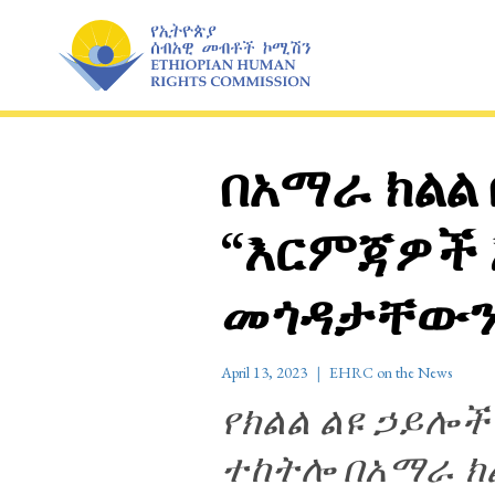
Skip
to
content
በአማራ ክልል
“እርምጃዎች 
መጎዳታቸውን ኢ
April 13, 2023
EHRC on the News
የክልል ልዩ ኃይሎ
ተከትሎ በአማራ ክ