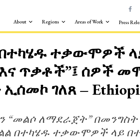
About
Regions
Areas of Work
Press Rele
 በተካሄዱ ተቃውሞዎች ላ
እና ጥቃቶች”፤ ሰዎች መ
ሰመኮ ገለጸ – Ethiopia
ችን “መልሶ ለማደራጀት” በመንግስት
ልል በተካሄዱ ተቃውሞዎች ላይ በ