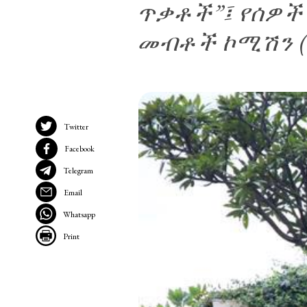
ጥቃቶች”፤ የሰዎች
መብቶች ኮሚሽን (
Twitter
Facebook
Telegram
Email
Whatsapp
Print