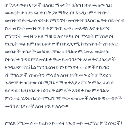
በማይታወቁ ቦታዎች በእስር ማቆየት፣ በሕግ በተቀመጠው ጊዜ
መሠረት ታሳሪን ፍርድ ቤት ያለማቅረብ፣ እንዲሁም የዋስትና
መብትን፣ የተፋጠነ ፍትሕ የማግኘት መብትን፣ በእስር ወቅት በቤተሰብ
የመጎብኘት መብትን፣ በቂ ምግብ፣ ውሃ፣ መጸዳጃ እና ሕክምና
የማግኘት መብትን አለማክበር እና ጭካኔ የተሞላበት የማሰቃየት
ድርጊት መፈጸም በአቤቱታዎች በተደጋጋሚ ከተጠቀሱት የሰብአዊ
መብቶች ጥሰቶች መካከል ናቸው፡፡ በግልጽ ምርመራ መድረኩ
የተሳተፉ ጉዳዩ የሚመለከታቸው የመንግሥት አካላትና ኃላፊዎች
እንዲሁም የሲቪል ማኅበረሰብ፣ የሃይማኖት መሪዎችና የሀገር
ሽማግሌዎች የሰጡትን ምላሽና አስተያየት መሠረት በማድረግ
ጉዳዮቹ ተጣርተው በኮሚሽኑ የማጠቃለያ ሪፖርት ምክረ ሐሳብ
ይሰጣል፡፡ ከዚህ በፊት ከነበሩት ልምዶች እንደታየውም የግልጽ
ምርመራ ሂደቱ በራሱ የሚያስገኛቸው ውጤቶች ለሰብአዊ መብቶች
መሻሻል ዓይነተኛ አስተዋጽዖ አለው፡፡
የግልጽ ምርመራ መድረኩን የመሩት የኢሰመኮ መርማሪ ኮሚሽነሮች፤