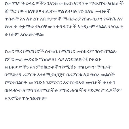
የመንግሥት ኃላፊዎችን በአንድ መድረክ አገናኝቶ ማወያየቱ አበረታች
ጅማሮ ነው ብለዋል። ተፈጽመዋል ለተባሉ የሰብአዊ መብቶች
ጥሰቶች እና ለቀረቡ አቤቱታዎች ማብራሪያ የሰጡ ሲሆን የፍትሕ እና
የጸጥታ ተቋማቱ ያሉባቸውን ተግዳሮቶች እንዲሁም የክልሉን ነባራዊ
ሁኔታም አስረድተዋል::
የመርማሪ ኮሚሽነሮች ሰብሳቢ ኮሚሽነር መስከረም ገስጥ በግልጽ
የምርመራ መድረኩ ማጠቃለያ ላይ እንደገለጹት፤ የቀረቡ
አቤቱታዎችን እና ምስክርነቶችን ኮሚሽኑ ተገቢውን ማጣራት
በማድረግ ሪፖርት እንደሚያዘጋጅ፣ በሪፖርቱ ላይ ግብረ መልሶች
የሚቀበልበት መንገድ እንደሚኖር እና የሰብአዊ መብቶች ሁኔታን
በዘላቂነት ለማሻሻል የሚስችሉ ምክረ ሐሳቦችና የድጋፍ ሥራዎችም
እንደሚቀጥሉ ገልጸዋል፡፡