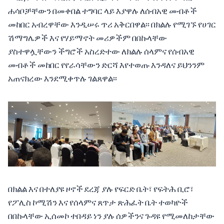
ሐሳቦቻቸውን በመቀበል ተግባር ላይ እያዋሉ ለሰብአዊ መብቶች
መከበር አብረዋቸው እንዲሠሩ ጥሪ አቅርበዋል፡፡ በክልሉ የሚገኙ የሀገር
ሽማግሌዎች እና የሃይማኖት መሪዎችም በበኩላቸው
ያስተዋሏቸውን ችግሮች አስረድተው ለክልሉ ሰላምና የሰብአዊ
መብቶች መከበር የየራሳቸውን ድርሻ እየተወጡ እንዳለና ይህንንም
አጠናክረው እንደሚቀጥሉ ገልጸዋል፡፡
በክልል እና በተለያዩ ዞኖች ደረጃ ያሉ የፍርድ ቤት፣ የፍትሕ ቢሮ፣
የፖሊስ ኮሚሽን እና የሰላምና ጸጥታ ጽሕፈት ቤት ተወካዮች
በበኩላቸው ኢሰመኮ ተበዳይ ነን ያሉ ሰዎችንና ጉዳዩ የሚመለከታቸው