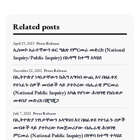
Related posts
April 29, 2023
Press Release
ኢሰመኮ አራተኛውን ዙር ግልጽ የምርመራ መድረክ (National
Inquiry/Public Inquiry) በአዳማ ከተማ አካሄደ
December 22, 2022
Press Release
በኢትዮጵያ ነጻነታቸውን ከሕግ አግባብ ውጪ እና በዘፈቀደ
የተነፈጉ ሰዎች መብቶች ላይ ያተኮረው ብሔራዊ ምርመራ
(National Public Inquiry) አካል የሆነው ሕዝባዊ የአቤቱታ
መቀበያ መድረክ በጂግጂጋ
July 7, 2022
Press Release
በኢትዮጵያ ነፃነታቸውን አላግባብ እና በዘፈቀደ የተነፈጉ ሰዎች
መብቶች ላይ ያተኮረው የመጀመሪያው ብሔራዊ ሕዝባዊ
ምርመራ (National Public Inquiry) በሃዋሳ ከተማ ተካሄደ