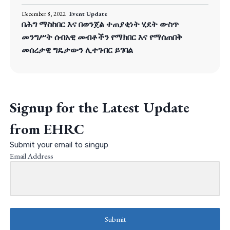
December 8, 2022
Event Update
በሕግ ማስከበር እና በወንጀል ተጠያቂነት ሂደት ውስጥ
መንግሥት ሰብአዊ መብቶችን የማክበር እና የማሰጠበቅ
መሰረታዊ ግዴታውን ሊተገብር ይገባል
Signup for the Latest Update
from EHRC
Submit your email to singup
Email Address
Submit