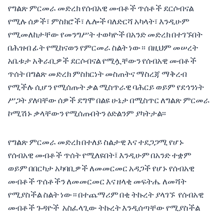
የግልጽ ምርመራ መድረክ የሰብአዊ መብቶች ጥሰቶች ደርሶብናል
የሚሉ ሰዎች፣ ምስክሮች፣ ሌሎች ባለድርሻ አካላት፣ እንዲሁም
የሚመለከታቸው የመንግሥት ተወካዮች በአንድ መድረክ በተገኙበት
በሕዝብ ፊት የሚከናወን የምርመራ ስልት ነው። በዚህም መሠረት
አቤቱታ አቅራቢዎች ደርሶብናል የሚሏቸውን የሰብአዊ መብቶች
ጥሰት በግልጽ መድረክ ምስክርነት መስጠትና ማስረጃ ማቅረብ
የሚችሉ ሲሆን የሚሰጡት ቃል ሚስጥራዊ ባሕርይ ወይም የደኅንነት
ሥጋት ያለባቸው ሰዎች ደግሞ በልዩ ሁኔታ በሚስጥር ለግልጽ ምርመራ
ኮሚሽኑ ቃላቸውን የሚሰጡበትን ዕድልንም ያካትታል፡፡
የግልጽ ምርመራ መድረክ በተለይ ስልታዊ እና ተደጋጋሚ የሆኑ
የሰብአዊ መብቶች ጥሰት የሚለዩበት፤ እንዲሁም በአንድ ተቋም
ወይም በበርካታ አካባቢዎች ለመመርመር አዳጋች የሆኑ የሰብአዊ
መብቶች ጥሰቶችን ለመመርመር እና ዘላቂ መፍትሔ ለመሻት
የሚያስችል ስልት ነው። በተጨማሪም በቂ ትኩረት ያላገኙ የሰብአዊ
መብቶች ጉዳዮች አስፈላጊው ትኩረት እንዲሰጣቸው የሚያስችል