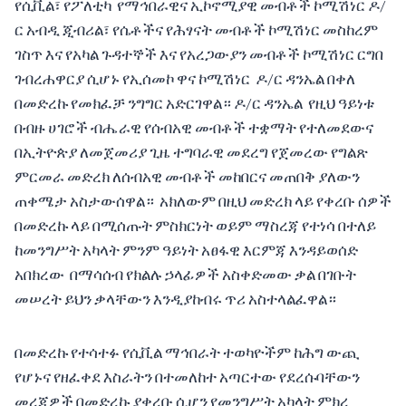
የሲቪል፣ የፖለቲካ የማኅበራዊና ኢኮኖሚያዊ መብቶች ኮሚሽነር ዶ/
ር አብዲ ጂብሪል፣ የሴቶችና የሕፃናት መብቶች ኮሚሽነር መስከረም
ገስጥ እና የአካል ጉዳተኞች እና የአረጋውያን መብቶች ኮሚሽነር ርግበ
ገብረሐዋርያ ሲሆኑ የኢሰመኮ ዋና ኮሚሽነር ዶ/ር ዳንኤል በቀለ
በመድረኩ የመክፈቻ ንግግር አድርገዋል። ዶ/ር ዳንኤል የዚህ ዓይነቱ
በብዙ ሀገሮች ብሔራዊ የሰብአዊ መብቶች ተቋማት የተለመደውና
በኢትዮጵያ ለመጀመሪያ ጊዜ ተግባራዊ መደረግ የጀመረው የግልጽ
ምርመራ መድረክ ለሰብአዊ መብቶች መከበርና መጠበቅ ያለውን
ጠቀሜታ አስታውሰዋል። አክለውም በዚህ መድረክ ላይ የቀረቡ ሰዎች
በመድረኩ ላይ በሚሰጡት ምስክርነት ወይም ማስረጃ የተነሳ በተለይ
ከመንግሥት አካላት ምንም ዓይነት አፀፋዊ እርምጃ እንዳይወሰድ
አበክረው በማሳሰብ የክልሉ ኃላፊዎች አስቀድመው ቃል በገቡት
መሠረት ይህን ቃላቸውን እንዲያከብሩ ጥሪ አስተላልፈዋል።
በመድረኩ የተሳተፉ የሲቪል ማኅበራት ተወካዮችም ከሕግ ውጪ
የሆኑና የዘፈቀደ እስራትን በተመለከተ አጣርተው የደረሱባቸውን
መረጃዎች በመድረኩ ያቀረቡ ሲሆን የመንግሥት አካላት ምክረ