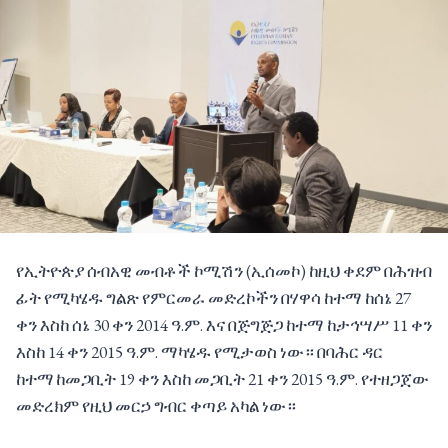
የኢትዮጵያ ሰብአዊ መብቶች ኮሚሽን (ኢሰመኮ) ከዚህ ቀደም በሕዝብ
ፊት የሚካሄዱ ግልጽ የምርመራ መድረኮችን በሃዋሳ ከተማ ከሰኔ 27
ቀን እስከ ሰኔ 30 ቀን 2014 ዓ.ም. እና በጅግጅጋ ከተማ ከታኅሣሥ 11 ቀን
እስከ 14 ቀን 2015 ዓ.ም. ማካሄዱ የሚታወስ ነው። በባሕር ዳር
ከተማ ከመጋቢት 19 ቀን እስከ መጋቢት 21 ቀን 2015 ዓ.ም. የተዘጋጀው
መድረክም የዚህ መርኃ ግብር ቀጣይ አካል ነው።