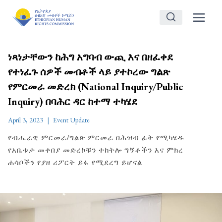
Skip
to
content
ነጻነታቸውን ከሕግ አግባብ ውጪ እና በዘፈቀደ
የተነፈጉ ሰዎች መብቶች ላይ ያተኮረው ግልጽ
የምርመራ መድረክ (National Inquiry/Public
Inquiry) በባሕር ዳር ከተማ ተካሄደ
April 3, 2023
Event Update
የብሔራዊ ምርመራ/ግልጽ ምርመራ በሕዝብ ፊት የሚካሄዱ
የአቤቱታ መቀበያ መድረኮቹን ተከትሎ ግኝቶችን እና ምክረ
ሐሳቦችን የያዘ ሪፖርት ይፋ የሚደረግ ይሆናል