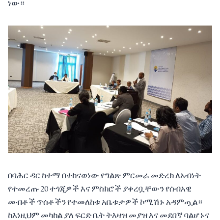
ነው።
በባሕር ዳር ከተማ በተከናወነው የግልጽ ምርመራ መድረክ ለአብነት
የተመረጡ 20 ተጎጂዎች እና ምስክሮች ያቀረቧቸውን የሰብአዊ
መብቶች ጥሰቶችን የተመለከቱ አቤቱታዎች ኮሚሽኑ አዳምጧል።
ከእነዚህም መካከል ያለ ፍርድ ቤት ትእዛዝ መያዝ እና መደበኛ ባልሆኑና