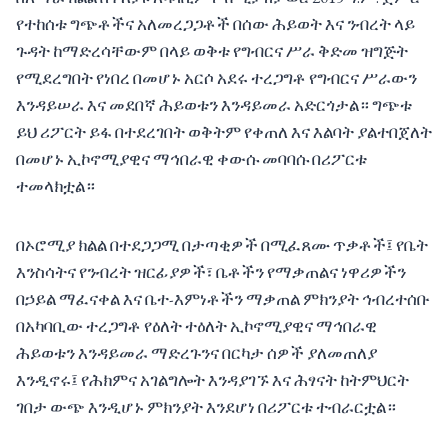
የተከሰቱ ግጭቶችና አለመረጋጋቶች በሰው ሕይወት እና ንብረት ላይ
ጉዳት ከማድረሳቸውም በላይ ወቅቱ የግብርና ሥራ ቅድመ ዝግጅት
የሚደረግበት የነበረ በመሆኑ አርሶ አደሩ ተረጋግቶ የግብርና ሥራውን
እንዳይሠራ እና መደበኛ ሕይወቱን እንዳይመራ አድርጎታል። ግጭቱ
ይህ ሪፖርት ይፋ በተደረገበት ወቅትም የቀጠለ እና እልባት ያልተበጀለት
በመሆኑ ኢኮኖሚያዊና ማኅበራዊ ቀውሱ መባባሱ በሪፖርቱ
ተመላክቷል።
በኦሮሚያ ክልል በተደጋጋሚ በታጣቂዎች በሚፈጸሙ ጥቃቶች፤ የቤት
እንስሳትና የንብረት ዝርፊያዎች፣ ቤቶችን የማቃጠልና ነዋሪዎችን
በኃይል ማፈናቀል እና ቤተ-እምነቶችን ማቃጠል ምክንያት ኅብረተሰቡ
በአካባቢው ተረጋግቶ የዕለት ተዕለት ኢኮኖሚያዊና ማኅበራዊ
ሕይወቱን እንዳይመራ ማድረጉንና በርካታ ሰዎች ያለመጠለያ
እንዲኖሩ፤ የሕክምና አገልግሎት እንዳያገኙ እና ሕፃናት ከትምህርት
ገበታ ውጭ እንዲሆኑ ምክንያት እንደሆነ በሪፖርቱ ተብራርቷል።