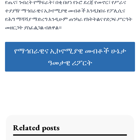
የጤና፣ ንብረት የማፍራት፣ በቂ በሆነ የኑሮ ደረጃ የመኖር፣ የሥራና
ተያያዥ ማኅበራዊና ኢኮኖሚያዊ መብቶች እንዲከበሩ የፖሊሲና
የሕግ ማሻሻያ ማድረግ እንዲሁም ጠንካራ የክትትልና የድጋፍ ሥርዓት
መዘርጋት ያስፈልጋል ብለዋል።
የማኅበራዊና ኢኮኖሚያዊ መብቶች ሁኔታ
ዓመታዊ ሪፖርት
Related posts