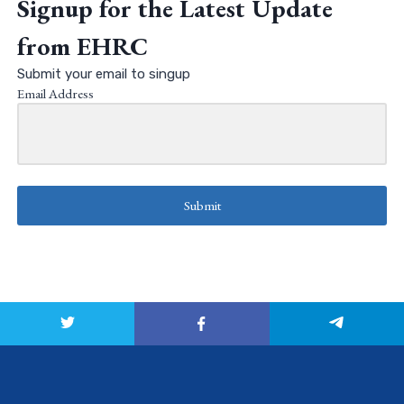
Signup for the Latest Update
from EHRC
Submit your email to singup
Email Address
Submit