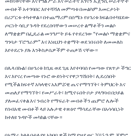
መከናወናቸው እና የግል ሥራ እና ሠራተኛ አገናኝ ኤጀንሲ ሠራተኞች
መብቶች አተገባበር እየተሻሻለ መምጣቱ በመልካም እመርታነት
በሪፖርቱ ተካተዋል። በተጨማሪም በሰሜኑ የሀገሪቱ ክፍል በተካሄደው
ጦርነት ሳቢያ ጉዳት የደረሰባቸውን መሠረተ ልማቶችን መልሶ
ለማቋቋም በፌዴራል መንግሥት ይፋ የተደረገው “የመልሶ ማቋቋምና
ግንባታ ፕሮግራም” እና እነዚህን ተቋማት ወደ ነበሩበት ለመመለስ
እየተደረጉ ያሉ እንቅስቃሴዎችም ተጠቃሽ ናቸው።
በሌላ በኩል፣ በሀገሪቱ ከጊዜ ወደ ጊዜ እየተባባሰ የመጣው የጸጥታ ችግር
እና እየናረ የመጣው የኑሮ ውድነትና የዋጋ ግሽበት፣ ሊደረስበት
የሚችል ከፍተኛ አካላዊና አእምሯዊ ጤና የማግኘት፣ ትምህርት እና
መጠለያ የማግኘት፣ የመሥራት፣ ከሚኖሩበት ቦታ ያላግባብ በኃይል
ያለመፈናቀል እና ንብረት የማፍራት መብቶችን ጨምሮ ሌሎች
የሰብአዊ መብቶች ላይ አሉታዊ ተጽዕኖ ማሳደራቸው በአሳሳቢነት
ከተለዩ ጉዳዮች መካከል ናቸው።
በአማራ ክልል በተለያዩ አካባቢዎች ከሚያዝያ ወር 2015 ዓ.ም. ጀምሮ