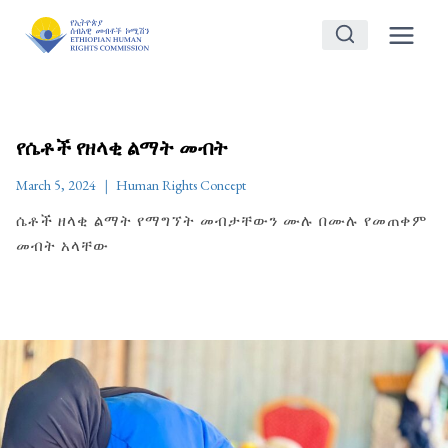
Skip
to
content
የሴቶች የዘላቂ ልማት መብት
March 5, 2024
Human Rights Concept
ሴቶች ዘላቂ ልማት የማግኘት መብታቸውን ሙሉ በሙሉ የመጠቀም
መብት አላቸው