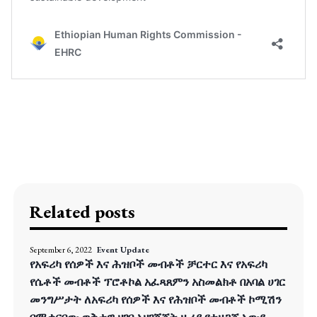
Related posts
September 6, 2022
Event Update
የአፍሪካ የሰዎች እና ሕዝቦች መብቶች ቻርተር እና የአፍሪካ
የሴቶች መብቶች ፕሮቶኮል አፈጻጸምን አስመልክቶ በአባል ሀገር
መንግሥታት ለአፍሪካ የሰዎች እና የሕዝቦች መብቶች ኮሚሽን