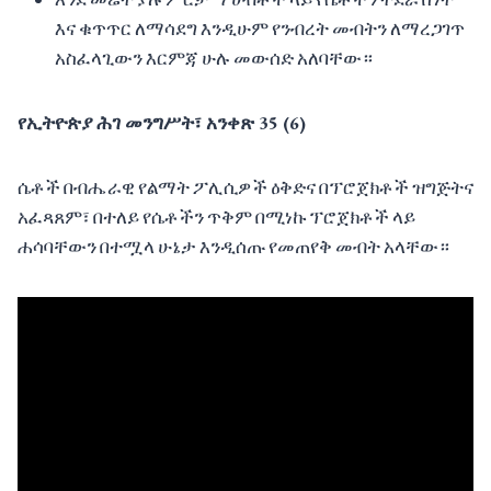
እና ቁጥጥር ለማሳደግ እንዲሁም የንብረት መብትን ለማረጋገጥ
አስፈላጊውን እርምጃ ሁሉ መውሰድ አለባቸው።
የኢትዮጵያ ሕገ መንግሥት፣ አንቀጽ 35 (6)
ሴቶች በብሔራዊ የልማት ፖሊሲዎች ዕቅድና በፕሮጀክቶች ዝግጅትና
አፈጻጸም፣ በተለይ የሴቶችን ጥቅም በሚነኩ ፕሮጀክቶች ላይ
ሐሳባቸውን በተሟላ ሁኔታ እንዲሰጡ የመጠየቅ መብት አላቸው።