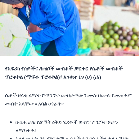
የአፍሪካ የሰዎችና ሕዝቦች መብቶች ቻርተር የሴቶች መብቶች
ፕሮቶኮል (ማፑቶ ፕሮቶኮል)፣ አንቀጽ 19 (ሀ) (ሐ)
ሴቶች ዘላቂ ልማት የማግኘት መብታቸውን ሙሉ በሙሉ የመጠቀም
መብት አላቸው። አባል ሀገራት፦
በብሔራዊ የልማት ዕቅድ ሂደቶች ውስጥ ሥርዓተ ጾታን
ለማካተት፤
እንደ መሬት ያሉ ምርታማ ሀብቶች ላይ የሴቶችን ተደራሽነት