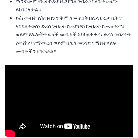
ማንኛውም የኢትዮጵያ ዜጋ የግል ንብረት ባለቤት መሆኑ
ይከበርለታል።
ይሕ መብት የሕዝብን ጥቅም ለመጠበቅ በሌላ ሁኔታ በሕግ
እስካልተወሰነ ድረስ ንብረት የመያዝና በንብረት የመጠቀም፤
ወይም የሌሎችን ዜጎች መብቶች እስካልተቃረነ ድረስ ንብረትን
የመሸጥ፣ የማውረስ ወይም በሌላ መንገድ የማስተላለፍ
መብቶችን ያካትታል።