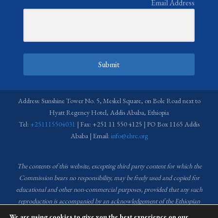
Email Address
Submit
Address: Sunshine Tower No. 5, Meskel Square, on Bole Road next to
Hyatt Regency Hotel, Addis Ababa, Ethiopia
Tel:
+251115504031
| Fax: +251 11 550 4125 | PO Box 1165 Addis
Ababa | Email:
info@ehrc.org
The contents of this website, excepting third party content for which the
Commission bears no responsibility,
may be freely used and copied for
educational and other non-commercial purposes, provided that any such
reproduction is accompanied by an acknowledgement of the Ethiopian
Human Rights Commission (EHRC).
Source of images used in the content
We are using cookies to give you the best experience on our