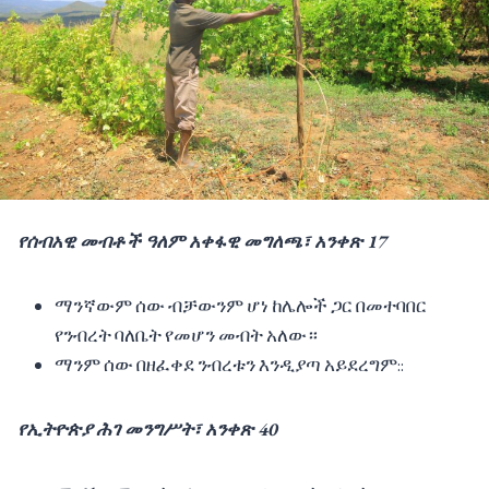
የሰብአዊ መብቶች ዓለም አቀፋዊ መግለጫ፣ አንቀጽ 17
ማንኛውም ሰው ብቻውንም ሆነ ከሌሎች ጋር በመተባበር
የንብረት ባለቤት የመሆን መብት አለው።
ማንም ሰው በዘፈቀደ ንብረቱን እንዲያጣ አይደረግም::
የኢትዮጵያ ሕገ መንግሥት፣ አንቀጽ 40