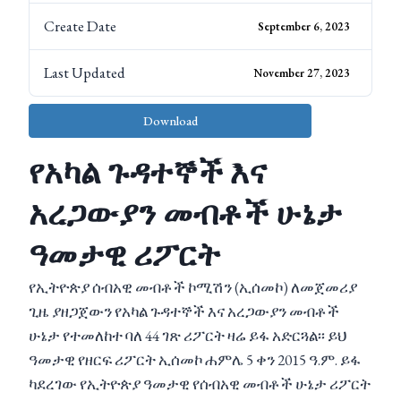
Create Date
September 6, 2023
Last Updated
November 27, 2023
Download
የአካል ጉዳተኞች እና
አረጋውያን መብቶች ሁኔታ
ዓመታዊ ሪፖርት
የኢትዮጵያ ሰብአዊ መብቶች ኮሚሽን (ኢሰመኮ) ለመጀመሪያ
ጊዜ ያዘጋጀውን የአካል ጉዳተኞች እና አረጋውያን መብቶች
ሁኔታ የተመለከተ ባለ 44 ገጽ ሪፖርት ዛሬ ይፋ አድርጓል፡፡ ይህ
ዓመታዊ የዘርፍ ሪፖርት ኢሰመኮ ሐምሌ 5 ቀን 2015 ዓ.ም. ይፋ
ካደረገው የኢትዮጵያ ዓመታዊ የሰብአዊ መብቶች ሁኔታ ሪፖርት