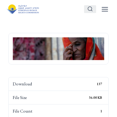
Skip
to
content
Download
137
File Size
36.00 KB
File Count
1