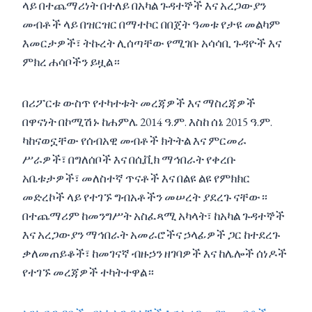
ላይ በተጨማሪነት በተለይ በአካል ጉዳተኞች እና አረጋውያን
መብቶች ላይ በዝርዝር በማተኮር በበጀት ዓመቱ የታዩ መልካም
እመርታዎች፣ ትኩረት ሊሰጣቸው የሚገቡ አሳሳቢ ጉዳዮች እና
ምክረ ሐሳቦችን ይዟል።
በሪፖርቱ ውስጥ የተካተቱት መረጃዎች እና ማስረጃዎች
በዋናነት በኮሚሽኑ ከሐምሌ 2014 ዓ.ም. እስከ ሰኔ 2015 ዓ.ም.
ካከናወኗቸው የሰብአዊ መብቶች ክትትል እና ምርመራ
ሥራዎች፣ በግለሰቦች እና በሲቪክ ማኅበራት የቀረቡ
አቤቱታዎች፣ መለስተኛ ጥናቶች እና በልዩ ልዩ የምክክር
መድረኮች ላይ የተገኙ ግብአቶችን መሠረት ያደረጉ ናቸው።
በተጨማሪም ከመንግሥት አስፈጻሚ አካላት፣ ከአካል ጉዳተኞች
እና አረጋውያን ማኅበራት አመራሮችና ኃላፊዎች ጋር ከተደረጉ
ቃለመጠይቆች፣ ከመገናኛ ብዙኃን ዘገባዎች እና ከሌሎች ሰነዶች
የተገኙ መረጃዎች ተካትተዋል።