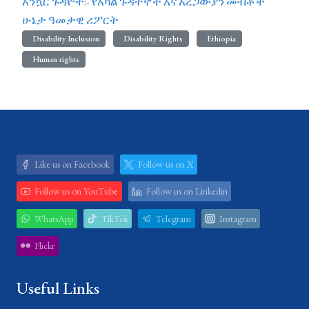
አንኳር ጉዳዮች:- የአካል ጉዳተኞች እና አረጋውያን መብቶች
ሁኔታ ዓመታዊ ሪፖርት
Disability Inclusion
Disability Rights
Ethiopia
Human rights
Like us on Facebook
Follow us on X
Follow us on YouTube
Follow us on Linkedin
WhatsApp
TikTok
Telegram
Instagram
Flickr
Useful Links