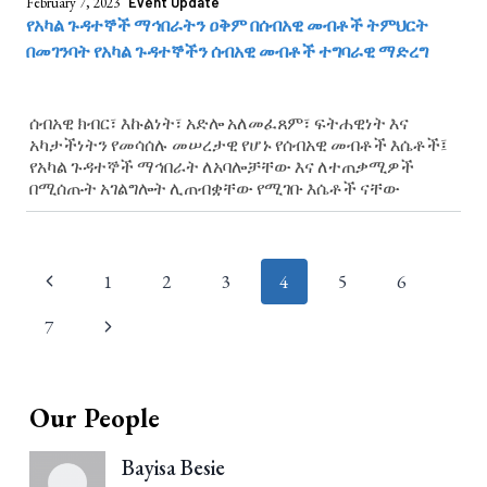
February 7, 2023
Event Update
የአካል ጉዳተኞች ማኅበራትን ዐቅም በሰብአዊ መብቶች ትምህርት
በመገንባት የአካል ጉዳተኞችን ሰብአዊ መብቶች ተግባራዊ ማድረግ
ሰብአዊ ክብር፣ እኩልነት፣ አድሎ አለመፈጸም፣ ፍትሐዊነት እና
አካታችነትን የመሳሰሉ መሠረታዊ የሆኑ የሰብአዊ መብቶች እሴቶች፤
የአካል ጉዳተኞች ማኅበራት ለአባሎቻቸው እና ለተጠቃሚዎች
በሚሰጡት አገልግሎት ሊጠብቋቸው የሚገቡ እሴቶች ናቸው
Page
1
2
3
4
5
6
navigation
7
Our People
Bayisa Besie