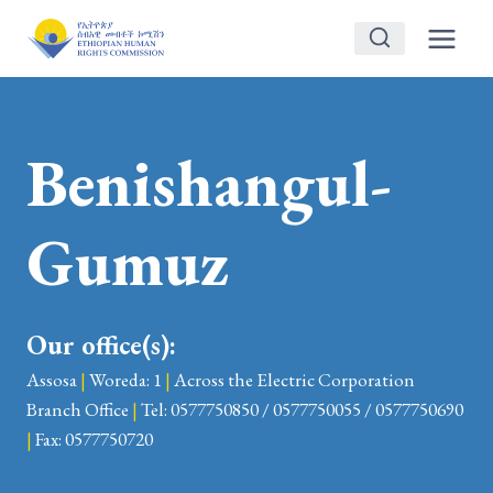
Skip
to
content
Benishangul-
Gumuz
Our office(s):
Assosa
|
Woreda: 1
|
Across the Electric Corporation
Branch Office
|
Tel: 0577750850 / 0577750055 / 0577750690
|
Fax: 0577750720