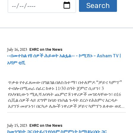
July 16, 2023
EHRC on the News
‹‹በመተከል የ8 ሰዎች ሕይወት አልፏል›› - ኮሚሽኑ – Asham TV |
አሻም ቲቪ
ጥቃቱ የተፈጸመው በግልገል በለስ ከተማ፣ በተለምዶ “ቻይና ካምፕ”
ተብሎ በሚጠራ ሰፈር ከቀኑ 11፡30 ሰዓት ጀምሮ ሲሆን፣ 3
የአካባቢውን ሚሊሻ አባላት ጨምሮ 8 ነዋሪዎች መገደላቸውን፣ በ16
ሲቪል ሰዎች ላይ ደግሞ ከባድ የአካል ጉዳት ደርሶ የሕክምና እርዳታ
እያገኙ መሆኑን፣ በርካታ ሌሎች ነዋሪዎች ቻይና ካምፕን ለቀው ወደ
ሌላ ሰፈር መሸሻቸው ታውቋል
July 15, 2023
EHRC on the News
ከመንግስት ጋር በተደረገ የሰላም ስምምነት ከማህበረሰቡ ጋር