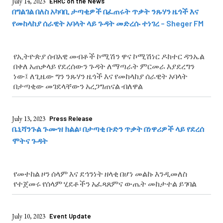
July 14, 2023
EHRC on the News
በግልገል በለስ አካባቢ ታጣቂዎች በፈጠሩት ጥቃት ንጹሃን ዜጎች እና
የመከላከያ ሰራዊት አባላት ላይ ጉዳት መድረሱ ተነገረ – Sheger FM
የኢትዮጵያ ሰብአዊ መብቶች ኮሚሽን ዋና ኮሚሽነር ዶክተር ዳንኤል
በቀለ አጠቃላይ የደረሰውን ጉዳት ለማጣራት ምርመራ እያደረግን
ነው፤ ለጊዜው ግን ንጹሃን ዜጎች እና የመከላከያ ሰራዊት አባላት
በታጣቂው መገደላቸውን አረጋግጠናል ብለዋል
July 13, 2023
Press Release
ቤኒሻንጉል ጉሙዝ ክልል፡ በታጣቂ ቡድን ጥቃት በነዋሪዎች ላይ የደረሰ
ሞትና ጉዳት
የመተከል ዞን ሰላም እና ደኅንነት ዘላቂ በሆነ መልኩ እንዲመለስ
የተጀመሩ የሰላም ሂደቶችን አፈጻጸምና ውጤት መከታተል ይገባል
July 10, 2023
Event Update