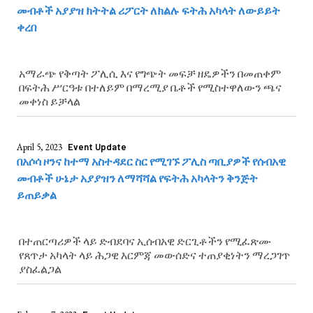
መብቶች አያያዝ ክትትል ሪፖርት ለክልሉ ፍትሕ አካላት ለውይይት
ቀረበ
አማራጭ የቅጣት ፖሊሲ እና የግጭት መፍቻ ዘዴዎችን በመጠቀም
በፍትሕ ሥርዓቱ በተለይም በማረሚያ ቤቶች የሚስተዋለውን ጫና
መቀነስ ይቻላል
April 5, 2023
Event Update
በአሶሳ ዞንና ከተማ አስተዳደር ስር የሚገኙ ፖሊስ ጣቢያዎች የሰብአዊ
መብቶች ሁኔታ አያያዝን ለማሻሻል የፍትሕ አካላትን ቅንጅት
ይጠይቃል
በተጠርጣሪዎች ላይ ድብደባና ኢሰብአዊ ድርጊቶችን የሚፈጽሙ
የጸጥታ አካላት ላይ ሕጋዊ እርምጃ መውሰድና ተጠያቂነትን ማረጋገጥ
ያስፈልጋል