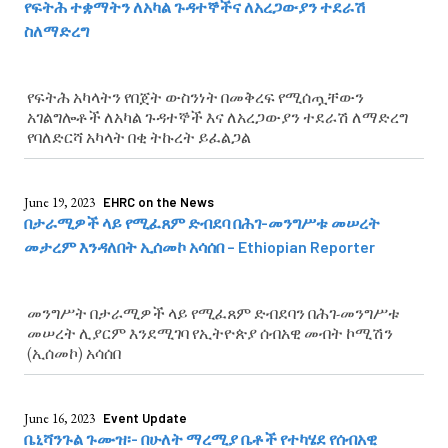
የፍትሕ ተቋማትን ለአካል ጉዳተኞችና ለአረጋውያን ተደራሽ
ስለማድረግ
የፍትሕ አካላትን የበጀት ውስንነት በመቅረፍ የሚሰጧቸውን
አገልግሎቶች ለአካል ጉዳተኞች እና ለአረጋውያን ተደራሽ ለማድረግ
የባለድርሻ አካላት በቂ ትኩረት ይፈልጋል
June 19, 2023
EHRC on the News
በታራሚዎች ላይ የሚፈጸም ድብደባ በሕገ-መንግሥቱ መሠረት
መታረም እንዳለበት ኢሰመኮ አሳሰበ – Ethiopian Reporter
መንግሥት በታራሚዎች ላይ የሚፈጸም ድብደባን በሕገ-መንግሥቱ
መሠረት ሊያርም እንደሚገባ የኢትዮጵያ ሰብአዊ መብት ኮሚሽን
(ኢሰመኮ) አሳሰበ
June 16, 2023
Event Update
ቤኒሻንጉል ጉሙዝ፡- በሁለት ማረሚያ ቤቶች የተካሄደ የሰብአዊ