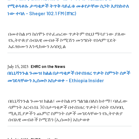
የሚቀላቀሉ ታጣቂዎች ትጥቅ ሳይፈቱ መቆየታቸው ስጋት እያስከተለ
ነው ተባለ – Sheger 102.1 FM (ሸገር)
በመተከል ዞን ከሰሞኑ የተፈጠረው ጥቃትም የዚህ ማሳያ ነው ያለው
የኢትዮጵያ ሰብአዊ መብቶች ኮሚሽን መንግስት የሰላም ሂደት
አፈፃፀሙን እንዲከውን አሳስቧል
July 15, 2023
EHRC on the News
በቤኒሻንጉል ጉሙዝ ክልል በታጣቂዎች በተሰነዘረ ጥቃት ስምንት ሰዎች
መገደላቸውን ኢሰመኮ አስታወቀ – Ethiopia Insider
በቤኒሻንጉል ጉሙዝ ክልል፣ መተከል ዞን ግልገል በለስ ከተማ፣ ባለፈው
ሳምንት አርብ ሰኔ 30 በታጣቂዎች በተሰነዘረ ጥቃት፤ ሶስት የአካባቢ
ሚሊሺያዎችን ጨምሮ ስምንት ሰዎች መገደላቸውን የኢትዮጵያ
ሰብአዊ መብቶች ኮሚሽን (ኢሰመኮ) አስታወቀ