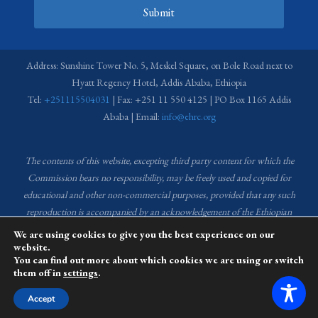
Submit
Address: Sunshine Tower No. 5, Meskel Square, on Bole Road next to
Hyatt Regency Hotel, Addis Ababa, Ethiopia
Tel:
+251115504031
| Fax: +251 11 550 4125 | PO Box 1165 Addis
Ababa | Email:
info@ehrc.org
The contents of this website, excepting third party content for which the
Commission bears no responsibility,
may be freely used and copied for
educational and other non-commercial purposes, provided that any such
reproduction is accompanied by an acknowledgement of the Ethiopian
Human Rights Commission (EHRC).
Source of images used in the content
We are using cookies to give you the best experience on our
of this website: EHRC Media and Communications Department Archive
website.
You can find out more about which cookies we are using or switch
and Creative Common License.
them off in
settings
.
This website is managed by the Media and Communications team of the
Accept
Ethiopian Human Rights Commission (EHRC).