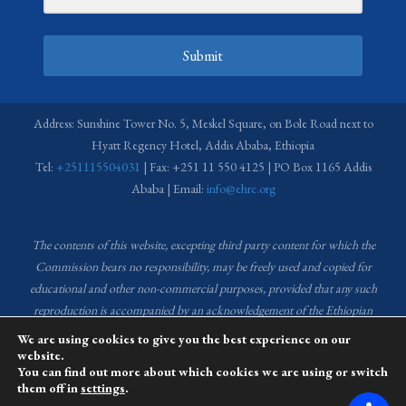
Submit
Address: Sunshine Tower No. 5, Meskel Square, on Bole Road next to
Hyatt Regency Hotel, Addis Ababa, Ethiopia
Tel:
+251115504031
| Fax: +251 11 550 4125 | PO Box 1165 Addis
Ababa | Email:
info@ehrc.org
The contents of this website, excepting third party content for which the
Commission bears no responsibility,
may be freely used and copied for
educational and other non-commercial purposes, provided that any such
reproduction is accompanied by an acknowledgement of the Ethiopian
Human Rights Commission (EHRC).
Source of images used in the content
We are using cookies to give you the best experience on our
of this website: EHRC Media and Communications Department Archive
website.
You can find out more about which cookies we are using or switch
and Creative Common License.
them off in
settings
.