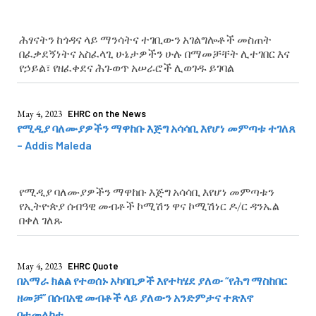
ሕፃናትን ከጎዳና ላይ ማንሳትና ተገቢውን አገልግሎቶች መስጠት
በፈቃደኝነትና አስፈላጊ ሁኔታዎችን ሁሉ በማመቻቸት ሊተገበር እና
የኃይል፣ የዘፈቀደና ሕገ-ወጥ አሠራሮች ሊወገዱ ይገባል
May 4, 2023
EHRC on the News
የሚዲያ ባለሙያዎችን ማዋከቡ እጅግ አሳሳቢ እየሆነ መምጣቱ ተገለጸ
– Addis Maleda
የሚዲያ ባለሙያዎችን ማዋከቡ እጅግ አሳሳቢ እየሆነ መምጣቱን
የኢትዮጵያ ሰብዓዊ መብቶች ኮሚሽን ዋና ኮሚሽነር ዶ/ር ዳንኤል
በቀለ ገለጹ
May 4, 2023
EHRC Quote
በአማራ ክልል የተወሰኑ አካባቢዎች እየተካሄደ ያለው “የሕግ ማስከበር
ዘመቻ” በሰብአዊ መብቶች ላይ ያለውን አንድምታና ተጽእኖ
በተመለከተ