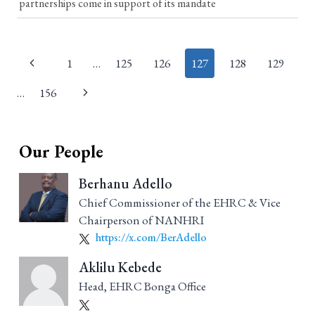
partnerships come in support of its mandate
Page
1
…
125
126
127
128
129
navigation
…
156
Our People
Berhanu Adello
Chief Commissioner of the EHRC & Vice
Chairperson of NANHRI
https://x.com/BerAdello
Aklilu Kebede
Head, EHRC Bonga Office