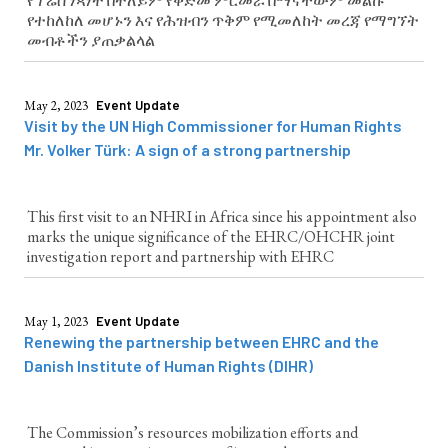
የፕሬስ ነጻነት በተለይም የቅድመ ምርመራ በማናቸውም መልኩ
የተከለከለ መሆኑን እና የሕዝብን ጥቅም የሚመለከት መረጃ የማግኘት
መብቶችን ያጠቃልላል
May 2, 2023
Event Update
Visit by the UN High Commissioner for Human Rights
Mr. Volker Türk: A sign of a strong partnership
This first visit to an NHRI in Africa since his appointment also
marks the unique significance of the EHRC/OHCHR joint
investigation report and partnership with EHRC
May 1, 2023
Event Update
Renewing the partnership between EHRC and the
Danish Institute of Human Rights (DIHR)
The Commission’s resources mobilization efforts and