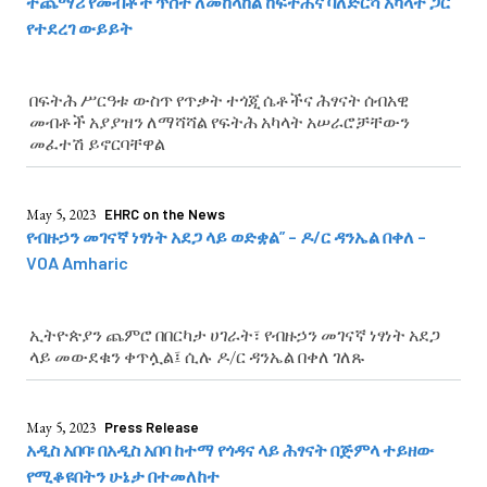
ተጨማሪ የመብቶች ጥሰት ለመከላከል ከፍትሕና ባለድርሻ አካላት ጋር
የተደረገ ውይይት
በፍትሕ ሥርዓቱ ውስጥ የጥቃት ተጎጂ ሴቶችና ሕፃናት ሰብአዊ
መብቶች አያያዝን ለማሻሻል የፍትሕ አካላት አሠራሮቻቸውን
መፈተሽ ይኖርባቸዋል
May 5, 2023
EHRC on the News
የብዙኃን መገናኛ ነፃነት አደጋ ላይ ወድቋል” – ዶ/ር ዳንኤል በቀለ –
VOA Amharic
ኢትዮጵያን ጨምሮ በበርካታ ሀገራት፣ የብዙኃን መገናኛ ነፃነት አደጋ
ላይ መውደቁን ቀጥሏል፤ ሲሉ ዶ/ር ዳንኤል በቀለ ገለጹ
May 5, 2023
Press Release
አዲስ አበባ፡ በአዲስ አበባ ከተማ የጎዳና ላይ ሕፃናት በጅምላ ተይዘው
የሚቆዩበትን ሁኔታ በተመለከተ