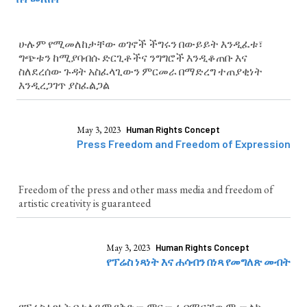
ሁሉም የሚመለከታቸው ወገኖች ችግሩን በውይይት እንዲፈቱ፣
ግጭቱን ከሚያባብሱ ድርጊቶችና ንግግሮች እንዲቆጠቡ እና
ስለደረሰው ጉዳት አስፈላጊውን ምርመራ በማድረግ ተጠያቂነት
እንዲረጋገጥ ያስፈልጋል
May 3, 2023
Human Rights Concept
Press Freedom and Freedom of Expression
Freedom of the press and other mass media and freedom of
artistic creativity is guaranteed
May 3, 2023
Human Rights Concept
የፕሬስ ነጻነት እና ሐሳብን በነጻ የመግለጽ መብት