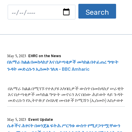
May 5, 2023
EHRC on the News
በአማራ ክልል በመከላከያ እና በታጣቂዎች መካከል በተፈጠረ ግጭት
ጉዳት መድረሱን ኢሰመኮ ገለጸ – BBC Amharic
በአማራ ክልል በሚገኙ የተለያዩ አካባቢዎች ውስጥ በመከላከያ ሠራዊት
እና በታጣቂዎች መካከል ግጭት መኖሩን እና በሰው ሕይወት ላይ ጉዳት
መድረሱን የኢትዮጵያ ሰብአዊ መብቶች ኮሚሽን (ኢሰመኮ) አስታወቀ
May 5, 2023
Event Update
ሴቶችና ሕፃናት በወንጀል ፍትሕ ሥርዓቱ ውስጥ የሚያጋጥሟቸውን