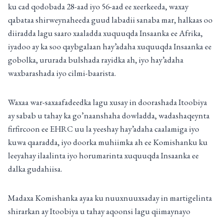
ku cad qodobada 28-aad iyo 56-aad ee xeerkeeda, waxay
qabataa shirweynaheeda guud labadii sanaba mar, halkaas oo
diiradda lagu saaro xaaladda xuquuqda Insaanka ee Afrika,
iyadoo ay ka soo qaybgalaan hay’adaha xuquuqda Insaanka ee
gobolka, ururada bulshada rayidka ah, iyo hay’adaha
waxbarashada iyo cilmi-baarista.
Waxaa war-saxaafadeedka lagu xusay in doorashada Itoobiya
ay sabab u tahay ka go’naanshaha dowladda, wadashaqeynta
firfircoon ee EHRC uu la yeeshay hay’adaha caalamiga iyo
kuwa qaaradda, iyo doorka muhiimka ah ee Komishanku ku
leeyahay ilaalinta iyo horumarinta xuquuqda Insaanka ee
dalka gudahiisa.
Madaxa Komishanka ayaa ku nuuxnuuxsaday in martigelinta
shirarkan ay Itoobiya u tahay aqoonsi lagu qiimaynayo