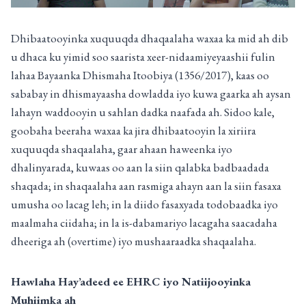
Dhibaatooyinka xuquuqda dhaqaalaha waxaa ka mid ah dib
u dhaca ku yimid soo saarista xeer-nidaamiyeyaashii fulin
lahaa Bayaanka Dhismaha Itoobiya (1356/2017), kaas oo
sababay in dhismayaasha dowladda iyo kuwa gaarka ah aysan
lahayn waddooyin u sahlan dadka naafada ah. Sidoo kale,
goobaha beeraha waxaa ka jira dhibaatooyin la xiriira
xuquuqda shaqaalaha, gaar ahaan haweenka iyo
dhalinyarada, kuwaas oo aan la siin qalabka badbaadada
shaqada; in shaqaalaha aan rasmiga ahayn aan la siin fasaxa
umusha oo lacag leh; in la diido fasaxyada todobaadka iyo
maalmaha ciidaha; in la is-dabamariyo lacagaha saacadaha
dheeriga ah (overtime) iyo mushaaraadka shaqaalaha.
Hawlaha Hay’adeed ee EHRC iyo Natiijooyinka
Muhiimka ah