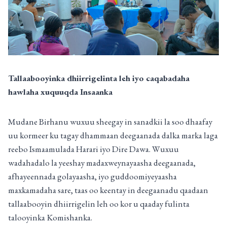
Tallaabooyinka dhiirrigelinta leh iyo caqabadaha
hawlaha xuquuqda Insaanka
Mudane Birhanu wuxuu sheegay in sanadkii la soo dhaafay
uu kormeer ku tagay dhammaan deegaanada dalka marka laga
reebo Ismaamulada Harari iyo Dire Dawa. Wuxuu
wadahadalo la yeeshay madaxweynayaasha deegaanada,
afhayeennada golayaasha, iyo guddoomiyeyaasha
maxkamadaha sare, taas oo keentay in deegaanadu qaadaan
tallaabooyin dhiirrigelin leh oo kor u qaaday fulinta
talooyinka Komishanka.