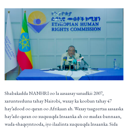
Shabakadda NANHRI oo la aasaasay sanadkii 2007,
xarunteeduna tahay Nairobi, waxay ka kooban tahay 47
hay’adood oo qaran oo Afrikaan ah. Waxay taageertaa aasaaska
hay’ado qaran oo xuquuqda Insaanka ah oo madax-bannaan,
wada-shaqeyntooda, iyo ilaalinta xuquuqda Insaanka. Sida