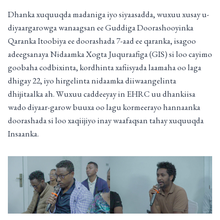
Dhanka xuquuqda madaniga iyo siyaasadda, wuxuu xusay u-
diyaargarowga wanaagsan ee Guddiga Doorashooyinka
Qaranka Itoobiya ee doorashada 7-aad ee qaranka, isagoo
adeegsanaya Nidaamka Xogta Juquraafiga (GIS) si loo cayimo
goobaha codbixinta, kordhinta xafiisyada laamaha oo laga
dhigay 22, iyo hirgelinta nidaamka diiwaangelinta
dhijitaalka ah. Wuxuu caddeeyay in EHRC uu dhankiisa
wado diyaar-garow buuxa oo lagu kormeerayo hannaanka
doorashada si loo xaqiijiyo inay waafaqsan tahay xuquuqda
Insaanka.