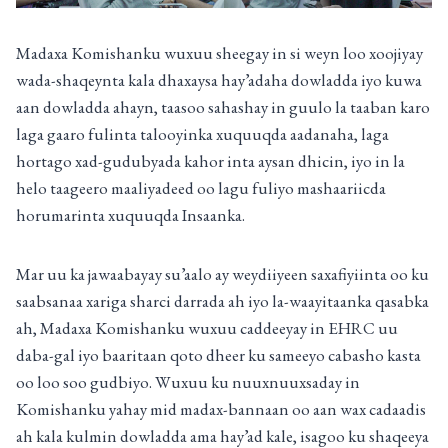
Madaxa Komishanku wuxuu sheegay in si weyn loo xoojiyay
wada-shaqeynta kala dhaxaysa hay’adaha dowladda iyo kuwa
aan dowladda ahayn, taasoo sahashay in guulo la taaban karo
laga gaaro fulinta talooyinka xuquuqda aadanaha, laga
hortago xad-gudubyada kahor inta aysan dhicin, iyo in la
helo taageero maaliyadeed oo lagu fuliyo mashaariicda
horumarinta xuquuqda Insaanka.
Mar uu ka jawaabayay su’aalo ay weydiiyeen saxafiyiinta oo ku
saabsanaa xariga sharci darrada ah iyo la-waayitaanka qasabka
ah, Madaxa Komishanku wuxuu caddeeyay in EHRC uu
daba-gal iyo baaritaan qoto dheer ku sameeyo cabasho kasta
oo loo soo gudbiyo. Wuxuu ku nuuxnuuxsaday in
Komishanku yahay mid madax-bannaan oo aan wax cadaadis
ah kala kulmin dowladda ama hay’ad kale, isagoo ku shaqeeya