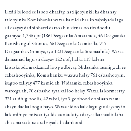
Lixdii bilood ee la soo dhaafay, natiijooyinkii ka dhashay
talooyinka Komishanka waxaa ka mid ahaa in xabsiyada laga
sii daayay dad si sharci darro ah u xirnaa oo tiradoodu
gaarayso 1,336 qof (186 Deegaanka Amxaarada, 46 Deegaanka
Benishangul-Gumuz, 66 Deegaanka Gambella, 915
Deegaanka Oromiya, iyo 123 Deegaanka Soomaalida). Waxaa
damaanad lagu sii daayay 122 qof, halka 119 kalena
kiisaskooda maxkamad loo gudbiyay. Nidaamka rasmiga ah ee
cabashooyinka, Komishanku wuxuu helay 761 cabashooyin,
isagoo xaliyay 477 ka mid ah. Nidaamka cabashooyinka
wareega ah, 70 cabasho ayaa xal loo helay. Waxaa la kormeeray
321 saldhig boolis, 42 xabsi, iyo 9 goobood oo si aan rasmi
ahayn dadka loogu hayo. Waxaa sidoo kale lagu guuleystay in
la kordhiyo miisaaniyadda cuntada iyo daryeelka maalinlaha
ah ee maxaabiista xabsiyada badankood.