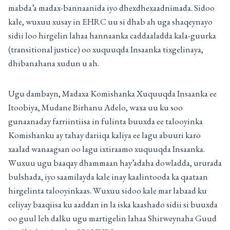
mabda’a madax-bannaanida iyo dhexdhexaadnimada. Sidoo
kale, wuxuu xusay in EHRC uu si dhab ah uga shaqeynayo
sidii loo hirgelin lahaa hannaanka caddaaladda kala-guurka
(transitional justice) oo xuquuqda Insaanka tixgelinaya,
dhibanahana xudun u ah.
Ugu dambayn, Madaxa Komishanka Xuquuqda Insaanka ee
Itoobiya, Mudane Birhanu Adelo, waxa uu ku soo
gunaanaday farriintiisa in fulinta buuxda ee talooyinka
Komishanku ay tahay dariiqa kaliya ee lagu abuuri karo
xaalad wanaagsan oo lagu ixtiraamo xuquuqda Insaanka.
Wuxuu ugu baaqay dhammaan hay’adaha dowladda, ururada
bulshada, iyo saamilayda kale inay kaalintooda ka qaataan
hirgelinta talooyinkaas. Wuxuu sidoo kale mar labaad ku
celiyay baaqiisa ku aaddan in la iska kaashado sidii si buuxda
oo guul leh dalku ugu martigelin lahaa Shirweynaha Guud