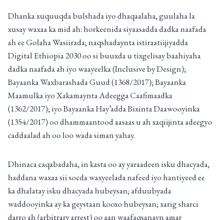
Dhanka xuquuqda bulshada iyo dhaqaalaha, guulaha la
xusay waxaa ka mid ah: horkeenida siyaasadda dadka naafada
ah ee Golaha Wasiirada; naqshadaynta istiraatiijiyadda
Digital Ethiopia 2030 oo si buuxda u tixgelisay baahiyaha
dadka naafada ah iyo waayeelka (Inclusive by Design);
Bayaanka Waxbarashada Guud (1368/2017); Bayaanka
Maamulka iyo Xakamaynta Adeegga Caafimaadka
(1362/2017); iyo Bayaanka Hay’adda Bixinta Daawooyinka
(1354/2017) oo dhammaantood aasaas u ah xaqiijinta adeegyo
caddaalad ah oo loo wada siman yahay.
Dhinaca caqabadaha, in kasta oo ay yaraadeen isku dhacyada,
haddana waxaa sii socda waxyeelada nafeed iyo hantiyeed ee
ka dhalatay isku dhacyada hubeysan; afduubyada
waddooyinka ay ka geystaan kooxo hubeysan; xarig sharci
darro ah (arbitrary arrest) oo aan waafaqsanayn amar