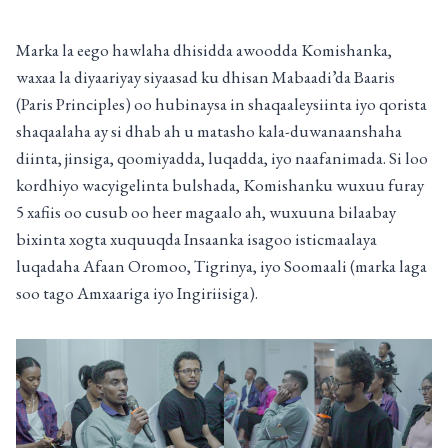
Marka la eego hawlaha dhisidda awoodda Komishanka,
waxaa la diyaariyay siyaasad ku dhisan Mabaadi’da Baaris
(Paris Principles) oo hubinaysa in shaqaaleysiinta iyo qorista
shaqaalaha ay si dhab ah u matasho kala-duwanaanshaha
diinta, jinsiga, qoomiyadda, luqadda, iyo naafanimada. Si loo
kordhiyo wacyigelinta bulshada, Komishanku wuxuu furay
5 xafiis oo cusub oo heer magaalo ah, wuxuuna bilaabay
bixinta xogta xuquuqda Insaanka isagoo isticmaalaya
luqadaha Afaan Oromoo, Tigrinya, iyo Soomaali (marka laga
soo tago Amxaariga iyo Ingiriisiga).