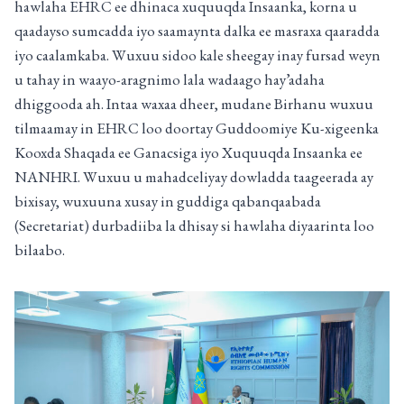
hawlaha EHRC ee dhinaca xuquuqda Insaanka, korna u
qaadayso sumcadda iyo saamaynta dalka ee masraxa qaaradda
iyo caalamkaba. Wuxuu sidoo kale sheegay inay fursad weyn
u tahay in waayo-aragnimo lala wadaago hay’adaha
dhiggooda ah. Intaa waxaa dheer, mudane Birhanu wuxuu
tilmaamay in EHRC loo doortay Guddoomiye Ku-xigeenka
Kooxda Shaqada ee Ganacsiga iyo Xuquuqda Insaanka ee
NANHRI. Wuxuu u mahadceliyay dowladda taageerada ay
bixisay, wuxuuna xusay in guddiga qabanqaabada
(Secretariat) durbadiiba la dhisay si hawlaha diyaarinta loo
bilaabo.