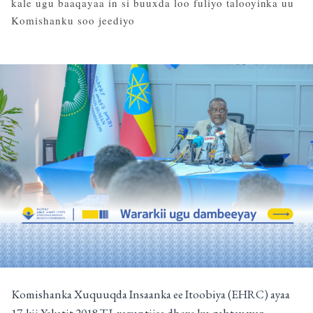
kale ugu baaqayaa in si buuxda loo fuliyo talooyinka uu
Komishanku soo jeediyo
Komishanka Xuquuqda Insaanka ee Itoobiya (EHRC) ayaa