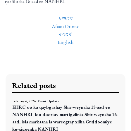
iyo Shirka 16-aad ee NANHRI.
አማርኛ
Afaan Oromo
ትግርኛ
English
Related posts
February 6, 2026
Event Update
EHRC oo ka qaybgashay Shir-weynaha 15-aad ee
NANHRI, loo doortay martigelinta Shir-weynaha 16-
aad, isla markaana la wareegtay xilka Guddoomiye
ku-xigeenka NANHRI