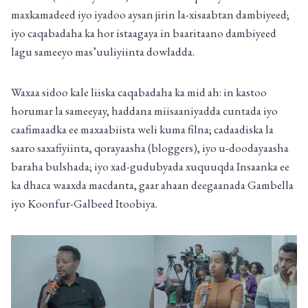
maxkamadeed iyo iyadoo aysan jirin la-xisaabtan dambiyeed;
iyo caqabadaha ka hor istaagaya in baaritaano dambiyeed
lagu sameeyo mas’uuliyiinta dowladda.
Waxaa sidoo kale liiska caqabadaha ka mid ah: in kastoo
horumar la sameeyay, haddana miisaaniyadda cuntada iyo
caafimaadka ee maxaabiista weli kuma filna; cadaadiska la
saaro saxafiyiinta, qorayaasha (bloggers), iyo u-doodayaasha
baraha bulshada; iyo xad-gudubyada xuquuqda Insaanka ee
ka dhaca waaxda macdanta, gaar ahaan deegaanada Gambella
iyo Koonfur-Galbeed Itoobiya.