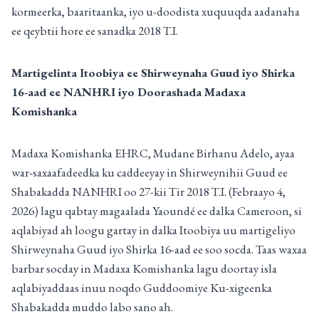
kormeerka, baaritaanka, iyo u-doodista xuquuqda aadanaha
ee qeybtii hore ee sanadka 2018 T.I.
Martigelinta Itoobiya ee Shirweynaha Guud iyo Shirka
16-aad ee NANHRI iyo Doorashada Madaxa
Komishanka
Madaxa Komishanka EHRC, Mudane Birhanu Adelo, ayaa
war-saxaafadeedka ku caddeeyay in Shirweynihii Guud ee
Shabakadda NANHRI oo 27-kii Tir 2018 T.I. (Febraayo 4,
2026) lagu qabtay magaalada Yaoundé ee dalka Cameroon, si
aqlabiyad ah loogu gartay in dalka Itoobiya uu martigeliyo
Shirweynaha Guud iyo Shirka 16-aad ee soo socda. Taas waxaa
barbar socday in Madaxa Komishanka lagu doortay isla
aqlabiyaddaas inuu noqdo Guddoomiye Ku-xigeenka
Shabakadda muddo labo sano ah.