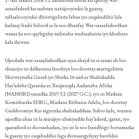
17-kii Yekatit 2018 T.I. xaruntiisa dhexe ku qabtay war-
saxaafadeed ku saabsan natiijooyinkii la gaaray,
tallaabooyinkii dhiirrigelinta lahaa iyo caqabadihii lala
kulmay lixdii bilood ee la soo dhaafay. War-saxaafadeedkan
waxaa ka soo qaybgalay xubnaha warbaahinta iyo khubaro
kala duwan.
Ujeedada war-saxaafadeedkan ayaa ahayd in si rasmi ah loo
shaaciyo in dalkeenna Itoobiya loo doortay martigelinta
Shirweynaha Guud iyo Shirka 16-aad ee Shabakadda
Hay’adaha Qaranka ee Xuquuqda Aadanaha Afrika
(NANHRI) sanadka 2019 T.I. (2027 G.C.), iyo in Madaxa
Komishanka EHRC, Mudane Birhanu Adelo, loo doortay
Guddoomiye Ku-xigeenka shabakaddaas. Sidoo kale, wuxuu
ujeedku ahaa in la muujiyo ahmiyadda hay’adeed, qaran, iyo
qaaradeed ee doorashadan, iyo in la soo bandhigo horumarka
la gaaray iyo caqabadihii laga diiwaangeliyay hawlihii