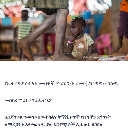
የኢትዮጵያ ሰብአዊ መብቶች ኮሚሽን (ኢሰመኮ) ጋዜጣዊ መግለጫ
መስከረም 21 ቀን 2014 ዓ.ም.
ቤኒሻንጉል ጉሙዝ፡ በመተከልና ካማሺ ዞኖች የዜጎችን ደኅንነት
ለማረጋገጥ እየተወሰዱ ያሉ እርምጃዎች ሊፋጠኑ ይገባል