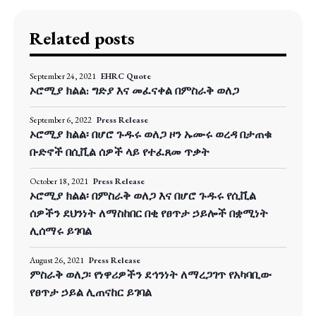
Related posts
September 24, 2021
EHRC Quote
ኦሮሚያ ክልል: ግድያ እና መፈናቀል በምስራቅ ወለጋ
September 6, 2022
Press Release
ኦሮሚያ ክልል፡ በሆሮ ጉዱሩ ወለጋ ዞን ኡሙሩ ወረዳ በታጠቁ
ቡድኖች በሲቪል ሰዎች ላይ የተፈጸመ ጥቃት
October 18, 2021
Press Release
ኦሮሚያ ክልል፡ በምስራቅ ወለጋ እና በሆሮ ጉዱሩ የሲቪል
ሰዎችን ደህንነት ለማስከበር በቂ የፀጥታ ኃይሎች በቋሚነት
ሊሰማሩ ይገባል
August 26, 2021
Press Release
ምስራቅ ወለጋ፡ የነዋሪዎችን ደኅንነት ለማረጋገጥ የአካባቢው
የፀጥታ ኃይል ሊጠናከር ይገባል