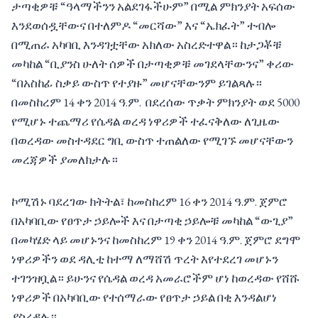
ታጣቂዎቹ “ዓላማችንን አልደገፋችሁም” በሚል ምክንያት አፍሰው
እንደወሰዷቸውና በተለምዶ “መርሻው” እና “ኤክፈት” ተብሎ
በሚጠራ አካባቢ እንዳገቷቸው አክለው አስረድተዋል። ከታጋቾቹ
መካከል “ቢያንስ ሁለት ሰዎች በታጣቂዎቹ መገደላቸውንና” ቀሪው
“በአስከፊ ስቃይ ውስጥ የተያዙ” መሆናቸውንም ይገልጻሉ።
በመስከረም 14 ቀን 2014 ዓ.ም. በደረሰው ጥቃት ምክንያት ወደ 5000
የሚሆኑ ተጨማሪ የሴዳል ወረዳ ነዋሪዎች ተፈናቅለው ለጊዜው
በወረዳው መስተዳደር ግቢ ውስጥ ተጠልለው የሚገኙ መሆናቸውን
መረጃዎች ያመለክታሉ።
ኮሚሽኑ ባደረገው ክትትል፣ ከመስከረም 16 ቀን 2014 ዓ.ም. ጀምሮ
በአካባቢው የፀጥታ ኃይሎች እና በታጣቂ ኃይሎቹ መካከል “ውጊያ”
በመካሄድ ላይ መሆኑንና ከመስከረም 19 ቀን 2014 ዓ.ም. ጀምሮ ደግሞ
ነዋሪዎችን ወደ ዳሊቲ ከተማ ለማሸሽ ጥረት እየተደረገ መሆኑን
ተገንዝቧል። ይሁንና የሴዳል ወረዳ አመራሮችም ሆነ ከወረዳው የሸሹ
ነዋሪዎች በአካባቢው የተሰማራው የፀጥታ ኃይል በቂ እንዳልሆነ
ያስረዳሉ።