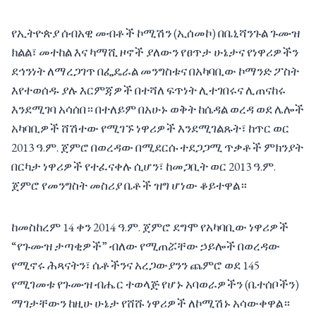
የኢትዮጵያ ሰብአዊ መብቶች ኮሚሽን (ኢሰመኮ) በቤኒሻንጉል ጉሙዝ
ክልል፣ መተከል እና ካማሺ ዞኖች ያለውን የፀጥታ ሁኔታና የነዋሪዎችን
ደኅንነት ለማረጋገጥ በፌዴራል መንግስቱና በአካባቢው ኮማንድ ፖስት
እየተወሰዱ ያሉ እርምጃዎች በተሻለ ፍጥነት ሊተገበሩና ሊጠናከሩ
እንደሚገባ አሳሰበ። በተለይም በአሁኑ ወቅት ከሴዳል ወረዳ ወደ ሌሎች
አካባቢዎች ሸሽተው የሚገኙ ነዋሪዎች እንደሚገልጹት፣ ከጥር ወር
2013 ዓ.ም. ጀምሮ በወረዳው በሚደርሱ ተደጋጋሚ ጥቃቶች ምክንያት
በርካታ ነዋሪዎች የተፈናቀሉ ሲሆን፣ ከመጋቢት ወር 2013 ዓ.ም.
ጀምሮ የመንግስት መስሪያ ቤቶች ዝግ ሆነው ቆይተዋል።
ከመስከረም 14 ቀን 2014 ዓ.ም. ጀምሮ ደግሞ የአካባቢው ነዋሪዎች
“የጉሙዝ ታጣቂዎች” ብለው የሚጠሯቸው ኃይሎች በወረዳው
የሚኖሩ ሕጻናትን፣ ሴቶችንና አረጋውያንን ጨምሮ ወደ 145
የሚገመቱ የጉሙዝ ብሔር ተወላጅ የሆኑ አባወራዎችን (ቤተሰቦችን)
ማገታቸውን ከዚሁ ሁኔታ የሸሹ ነዋሪዎች ለኮሚሽኑ አሳውቀዋል።