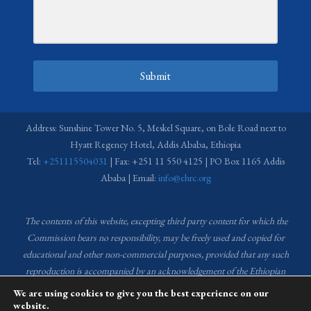
Submit
Address: Sunshine Tower No. 5, Meskel Square, on Bole Road next to
Hyatt Regency Hotel, Addis Ababa, Ethiopia
Tel:
+251115504031
| Fax: +251 11 550 4125 | PO Box 1165 Addis
Ababa | Email:
info@ehrc.org
The contents of this website, excepting third party content for which the
Commission bears no responsibility,
may be freely used and copied for
educational and other non-commercial purposes, provided that any such
reproduction is accompanied by an acknowledgement of the Ethiopian
Human Rights Commission (EHRC).
Source of images used in the content
We are using cookies to give you the best experience on our
of this website: EHRC Media and Communications Department Archive
website.