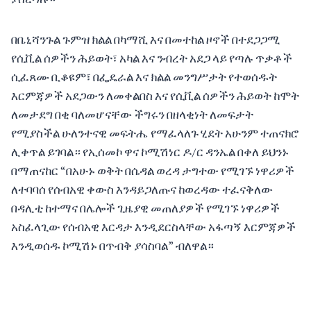
በቤኒሻንጉል ጉምዝ ክልል በካማሺ እና በመተከል ዞኖች በተደጋጋሚ
የሲቪል ሰዎችን ሕይወት፣ አካል እና ንብረት አደጋ ላይ የጣሉ ጥቃቶች
ሲፈጸሙ ቢቆዩም፣ በፌዴራል እና ክልል መንግሥታት የተወሰዱት
እርምጃዎች አደጋውን ለመቀልበስ እና የሲቪል ሰዎችን ሕይወት ከሞት
ለመታደግ በቂ ባለመሆናቸው ችግሩን በዘላቂነት ለመፍታት
የሚያስችል ሁለንተናዊ መፍትሔ የማፈላለጉ ሂደት አሁንም ተጠናክሮ
ሊቀጥል ይገባል። የኢሰመኮ ዋና ኮሚሽነር ዶ/ር ዳንኤል በቀለ ይህንኑ
በማጠናከር “በአሁኑ ወቅት በሴዳል ወረዳ ታግተው የሚገኙ ነዋሪዎች
ለተባባሰ የሰብአዊ ቀውስ እንዳይጋለጡና ከወረዳው ተፈናቅለው
በዳሊቲ ከተማና በሌሎች ጊዜያዊ መጠለያዎች የሚገኙ ነዋሪዎች
አስፈላጊው የሰብአዊ እርዳታ እንዲደርስላቸው አፋጣኝ እርምጃዎች
እንዲወሰዱ ኮሚሽኑ በጥብቅ ያሳስባል” ብለዋል።