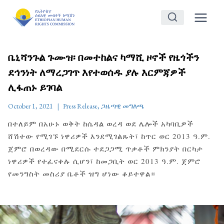
Skip
to
content
ቤኒሻንጉል ጉሙዝ፡ በመተከልና ካማሺ ዞኖች የዜጎችን
ደኅንነት ለማረጋገጥ እየተወሰዱ ያሉ እርምጃዎች
ሊፋጠኑ ይገባል
October 1, 2021
Press Release
,
ጋዜጣዊ መግለጫ
በተለይም በአሁኑ ወቅት ከሴዳል ወረዳ ወደ ሌሎች አካባቢዎች
ሸሽተው የሚገኙ ነዋሪዎች እንደሚገልጹት፣ ከጥር ወር 2013 ዓ.ም.
ጀምሮ በወረዳው በሚደርሱ ተደጋጋሚ ጥቃቶች ምክንያት በርካታ
ነዋሪዎች የተፈናቀሉ ሲሆን፣ ከመጋቢት ወር 2013 ዓ.ም. ጀምሮ
የመንግስት መስሪያ ቤቶች ዝግ ሆነው ቆይተዋል።