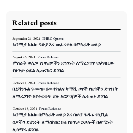
Related posts
September 24, 2021
EHRC Quote
ኦሮሚያ ክልል: ግድያ እና መፈናቀል በምስራቅ ወለጋ
August 26, 2021
Press Release
ምስራቅ ወለጋ፡ የነዋሪዎችን ደኅንነት ለማረጋገጥ የአካባቢው
የፀጥታ ኃይል ሊጠናከር ይገባል
October 1, 2021
Press Release
ቤኒሻንጉል ጉሙዝ፡ በመተከልና ካማሺ ዞኖች የዜጎችን ደኅንነት
ለማረጋገጥ እየተወሰዱ ያሉ እርምጃዎች ሊፋጠኑ ይገባል
October 18, 2021
Press Release
ኦሮሚያ ክልል፡ በምስራቅ ወለጋ እና በሆሮ ጉዱሩ የሲቪል
ሰዎችን ደህንነት ለማስከበር በቂ የፀጥታ ኃይሎች በቋሚነት
ሊሰማሩ ይገባል