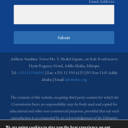
Email Address
Submit
Address: Sunshine Tower No. 5, Meskel Square, on Bole Road next to
Hyatt Regency Hotel, Addis Ababa, Ethiopia
Tel:
+251115504031
| Fax: +251 11 550 4125 | PO Box 1165 Addis
Ababa | Email:
info@ehrc.org
The contents of this website, excepting third party content for which the
Commission bears no responsibility,
may be freely used and copied for
educational and other non-commercial purposes, provided that any such
reproduction is accompanied by an acknowledgement of the Ethiopian
Human Rights Commission (EHRC).
Source of images used in the content
We are using cookies to give you the best experience on our