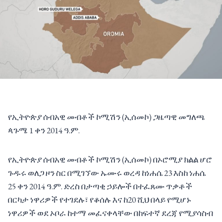
የኢትዮጵያ ሰብአዊ መብቶች ኮሚሽን (ኢሰመኮ) ጋዜጣዊ መግለጫ
ጳጉሜ 1 ቀን 2014 ዓ.ም.
የኢትዮጵያ ሰብአዊ መብቶች ኮሚሽን (ኢሰመኮ) በኦሮሚያ ክልል ሆሮ
ጉዱሩ ወለጋ ዞን ስር በሚገኘው ኡሙሩ ወረዳ ከነሐሴ 23 እስከ ነሐሴ
25 ቀን 2014 ዓ.ም. ድረስ በታጣቂ ኃይሎች በተፈጸሙ ጥቃቶች
በርካታ ነዋሪዎች የተገደሉ፣ የቆሰሉ እና ከ20 ሺህ በላይ የሚሆኑ
ነዋሪዎች ወደ ኦቦራ ከተማ መፈናቀላቸው በከፍተኛ ደረጃ የሚያሳስብ