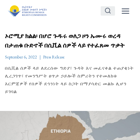
Skip
to
content
ኦሮሚያ ክልል፡ በሆሮ ጉዱሩ ወለጋ ዞን ኡሙሩ ወረዳ
በታጠቁ ቡድኖች በሲቪል ሰዎች ላይ የተፈጸመ ጥቃት
September 6, 2022
Press Release
በሲቪል ሰዎች ላይ ለደረሰው ግድያ፣ ጉዳት እና መፈናቀል ተጠያቂነት
ሊረጋገጥ፣ የመንግሥት ፀጥታ ኃይሎች ስምሪትን የተመለከቱ
እርምጃዎች የሰዎች ደኅንነት ላይ ስጋት በማያሳድር መልኩ ሊሆን
ይገባል