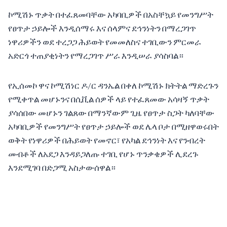
ኮሚሽኑ ጥቃት በተፈጸመባቸው አካባቢዎች በአስቸኳይ የመንግሥት
የፀጥታ ኃይሎች እንዲሰማሩ እና ሰላምና ደኅንነትን በማረጋገጥ
ነዋሪዎችን ወደ ተረጋጋ ሕይወት የመመለስና ተገቢውን ምርመራ
አድርጎ ተጠያቂነትን የማረጋገጥ ሥራ እንዲሠራ ያሳስባል።
የኢሰመኮ ዋና ኮሚሽነር ዶ/ር ዳንኤል በቀለ ኮሚሽኑ ክትትል ማድረጉን
የሚቀጥል መሆኑንና በሲቪል ሰዎች ላይ የተፈጸመው አሳዛኝ ጥቃት
ያሳሰበው መሆኑን ገልጸው በማንኛውም ጊዜ የፀጥታ ስጋት ካለባቸው
አካባቢዎች የመንግሥት የፀጥታ ኃይሎች ወደ ሌላ ቦታ በሚዘዋወሩበት
ወቅት የነዋሪዎች በሕይወት የመኖር፣ የአካል ደኅንነት እና የንብረት
መብቶች ለአደጋ እንዳይጋለጡ ተገቢ የሆኑ ጥንቃቄዎች ሊደረጉ
እንደሚገባ በድጋሚ አስታውሰዋል።