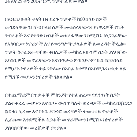
24 እና 25 ቀን 2014 ዓ.ም. ጥቃት ፈጽመዋል።
በእነዚህ ሁለት ቀናት በተደረጉ ጥቃቶች ከ60 በላይ ሰዎች
መገደላቸውን፤ ከ70 በላይ ሰዎች መቁሰላቸውን፣ የነዋሪዎች የቤት
ንብረቶች እና የቀንድ ከብቶች መዘረፋቸውን ኮሚሽኑ ካነጋገራቸው
የአካባቢው ነዋሪዎች እና የመንግሥት ኃላፊዎች ለመረዳት ችሏል፡፡
ጥቃት ከተፈጸመባቸው ቀበሌዎች መካከል አሁንም ስጋት ያለባቸው
አካባቢዎች መኖራቸውን እና በጥቃቱ ምክንያትም ከ20 ሺህ በላይ
የሚሆኑ ነዋሪዎች ተፈናቅለው በኦቦራ ከተማ በአስቸጋሪ ሁኔታ ላይ
የሚገኙ መሆኑን ነዋሪዎች ገልጸዋል።
በተጨማሪም በጥቃቶቹ ምክንያት የተፈጠረው የደኅንነት ስጋት
ያልተቀረፈ መሆኑን እና በዞኑ ውስጥ ካሉት ወረዳዎች መካከል በጃርደጋ
ጃርቴ፣ ኪረሙ እና በአቤ ዶንጎሮ ወረዳዎች ተመሳሳይ ጥቃቶች
ሊፈጸሙ እንደሚችሉ ስጋቶች መኖራቸውን ኮሚሽኑ ከነዋሪዎች
ያሰባሰባቸው መረጃዎች ያሳያሉ፡፡