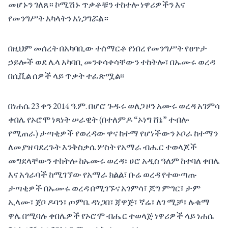
መሆኑን ገለጸ። ኮሚሽኑ ጥቃቶቹን ተከተሎ ነዋሪዎችን እና
የመንግሥት አካላትን አነጋግሯል።
በዚህም መሰረት በአካባቢው ተሰማርቶ የነበረ የመንግሥት የፀጥታ
ኃይሎች ወደ ሌላ አካባቢ መንቀሳቀሳቸውን ተከትሎ፣ በኡሙሩ ወረዳ
በሲቪል ሰዎች ላይ ጥቃት ተፈጽሟል፡፡
በነሐሴ 23 ቀን 2014 ዓ.ም. በሆሮ ጉዱሩ ወለጋ ዞን አሙሩ ወረዳ አገምሳ
ቀበሌ የኦሮሞ ነጻነት ሠራዊት (በተለምዶ “ኦነግ ሸኔ” ተብሎ
የሚጠራ) ታጣቂዎች የወረዳው ዋና ከተማ የሆነችውን ኦቦራ ከተማን
ለመያዝ ባደረጉት እንቅስቃሴ ሦስት የአማራ ብሔር ተወላጆች
መግደላቸውን ተከትሎ ከኡሙሩ ወረዳ፣ ሀሮ አዲስ ዓለም ከተባለ ቀበሌ
እና አጎራባች ከሚገኘው የአማራ ክልል፣ ቡሬ ወረዳ የተውጣጡ
ታጣቂዎች በኡሙሩ ወረዳ በሚገኙና አገምሳ፣ ጆግ ምግር፣ ታም
ኢላሙ፣ ጀቦ ዶባን፣ ጦምቤ ዳነጋበ፣ ጃዋጅ፣ ኛሬ፣ ለገ ሚቻ፣ ሉቁማ
ዋሌ በሚባሉ ቀበሌዎች የኦሮሞ ብሔር ተወላጅ ነዋሪዎች ላይ ነሐሴ