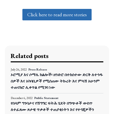
Click here to read more stories
Related posts
July 26, 2022
Press Release
ኦሮሚያ እና ሶማሌ ክልሎች፡ ዘንድሮ በተከሰተው ድርቅ ለተጎዱ
ሰዎች እና አካባቢዎች የሚሰጠው ትኩረት እና ምላሽ አሁንም
ተጠናክሮ ሊቀጥል የሚገባ ነው
December 6, 2022
Public Statement
የሰላም ግንባታና የሽግግር ፍትሕ ሂደት በግጭቶች ውስጥ
ለተፈጸሙ ጾታዊ ጥቃቶች ተጠያቂነትን እና የተጎጂዎችን