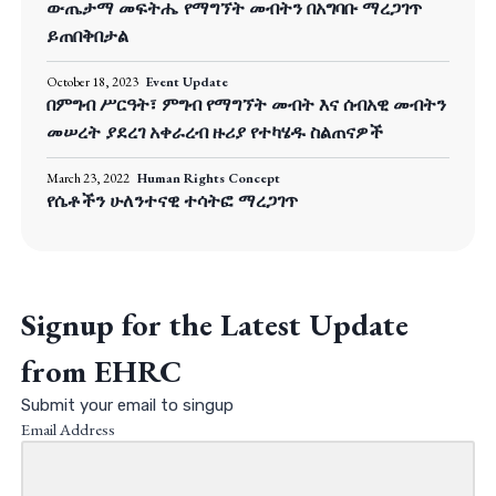
ውጤታማ መፍትሔ የማግኘት መብትን በአግባቡ ማረጋገጥ
ይጠበቅበታል
October 18, 2023
Event Update
በምግብ ሥርዓት፣ ምግብ የማግኘት መብት እና ሰብአዊ መብትን
መሠረት ያደረገ አቀራረብ ዙሪያ የተካሄዱ ስልጠናዎች
March 23, 2022
Human Rights Concept
የሴቶችን ሁለንተናዊ ተሳትፎ ማረጋገጥ
Signup for the Latest Update
from EHRC
Submit your email to singup
Email Address