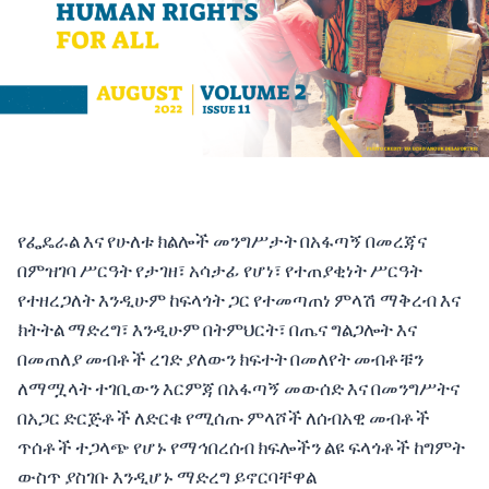
የፌዴራል እና የሁለቱ ክልሎች መንግሥታት በአፋጣኝ በመረጃና
በምዝገባ ሥርዓት የታገዘ፣ አሳታፊ የሆነ፣ የተጠያቂነት ሥርዓት
የተዘረጋለት እንዲሁም ከፍላጎት ጋር የተመጣጠነ ምላሽ ማቅረብ እና
ክትትል ማድረግ፣ እንዲሁም በትምህርት፣ በጤና ግልጋሎት እና
በመጠለያ መብቶች ረገድ ያለውን ክፍተት በመለየት መብቶቹን
ለማሟላት ተገቢውን እርምጃ በአፋጣኝ መውሰድ እና በመንግሥትና
በአጋር ድርጅቶች ለድርቁ የሚሰጡ ምላሾች ለሰብአዊ መብቶች
ጥሰቶች ተጋላጭ የሆኑ የማኅበረሰብ ክፍሎችን ልዩ ፍላጎቶች ከግምት
ውስጥ ያስገቡ እንዲሆኑ ማድረግ ይኖርባቸዋል