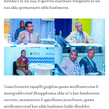
hundaa’e ta’uu isaa; fi qaawwa ilaalchaan walqabatu ta’uu
isaa akka qormaataatti adda baafameera.
Gama biraatiin tajaajilli geejjibaa qaama miidhamtootaa fi
maanguddootaaf dhaqqabamaa akka ta’u kan dandeessisu
seerotni, imaammatni fi qajeelfamni jiraachuun; qaama
miidhamtootaaf kan adda baafaman bakki dhaabbii