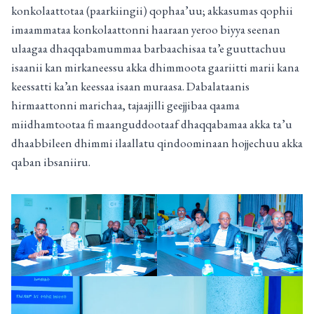
konkolaattotaa (paarkiingii) qophaa’uu; akkasumas qophii
imaammataa konkolaattonni haaraan yeroo biyya seenan
ulaagaa dhaqqabamummaa barbaachisaa ta’e guuttachuu
isaanii kan mirkaneessu akka dhimmoota gaariitti marii kana
keessatti ka’an keessaa isaan muraasa. Dabalataanis
hirmaattonni marichaa, tajaajilli geejjibaa qaama
miidhamtootaa fi maanguddootaaf dhaqqabamaa akka ta’u
dhaabbileen dhimmi ilaallatu qindoominaan hojjechuu akka
qaban ibsaniiru.