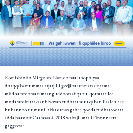
Komishiniin Mirgoota Namoomaa Itoophiyaa
dhaqqabamummaa tajaajilli geejjiba ummataa qaama
miidhamtootaa fi maanguddootaaf qabu, qormaatilee
mudataniifi tarkaanfiiwwan fudhatamuu qaban ilaalchisee
hubannoo uumuuf, akkasumas gahee qooda fudhattootaa
adda baasuuf Caamsaa 4, 2018 waltajii marii Finfinneetti
gaggeesse.