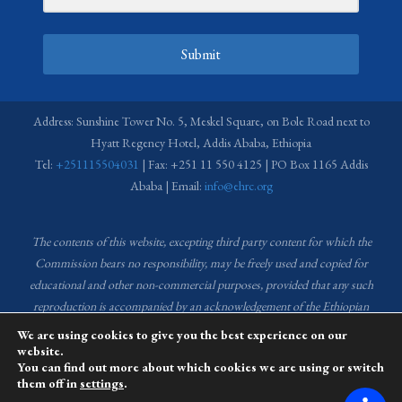
Submit
Address: Sunshine Tower No. 5, Meskel Square, on Bole Road next to
Hyatt Regency Hotel, Addis Ababa, Ethiopia
Tel:
+251115504031
| Fax: +251 11 550 4125 | PO Box 1165 Addis
Ababa | Email:
info@ehrc.org
The contents of this website, excepting third party content for which the
Commission bears no responsibility,
may be freely used and copied for
educational and other non-commercial purposes, provided that any such
reproduction is accompanied by an acknowledgement of the Ethiopian
Human Rights Commission (EHRC).
Source of images used in the content
We are using cookies to give you the best experience on our
of this website: EHRC Media and Communications Department Archive
website.
You can find out more about which cookies we are using or switch
and Creative Common License.
them off in
settings
.