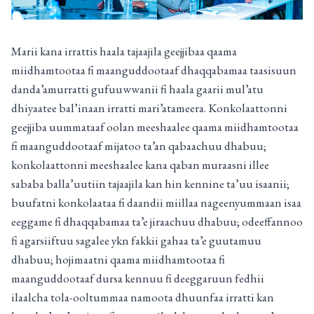
Marii kana irrattis haala tajaajila geejjibaa qaama
miidhamtootaa fi maanguddootaaf dhaqqabamaa taasisuun
danda’amurratti gufuuwwanii fi haala gaarii mul’atu
dhiyaatee bal’inaan irratti mari’atameera. Konkolaattonni
geejjiba uummataaf oolan meeshaalee qaama miidhamtootaa
fi maanguddootaaf mijatoo ta’an qabaachuu dhabuu;
konkolaattonni meeshaalee kana qaban muraasni illee
sababa balla’uutiin tajaajila kan hin kennine ta’uu isaanii;
buufatni konkolaataa fi daandii miillaa nageenyummaan isaa
eeggame fi dhaqqabamaa ta’e jiraachuu dhabuu; odeeffannoo
fi agarsiiftuu sagalee ykn fakkii gahaa ta’e guutamuu
dhabuu; hojimaatni qaama miidhamtootaa fi
maanguddootaaf dursa kennuu fi deeggaruun fedhii
ilaalcha tola-ooltummaa namoota dhuunfaa irratti kan