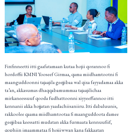
Finfinneetti itti gaafatamaan kutaa hojii qorannoo fi
hordoffii KMNI Yooseef Girmaa, qama miidhamtootni fi
maanguddoonni tajaajila geejjibaa wal qixa fayyadamaa akka
ta’an, akkasumas dhaqqabamummaa tajaajilichaa
mirkaneessuuf qooda fudhattoonni xiyyeeffannoo itti
kennanii akka hojjatan yaadachiisaniiru. Itti dabaluunis,
rakkoolee qaama miidhamtootaa fi maanguddoota damee
geejjibaa keessatti mudatan akka furmaata kennuufiif,
qophiin imaammataa fi hojiiwwan kana fakkaatan