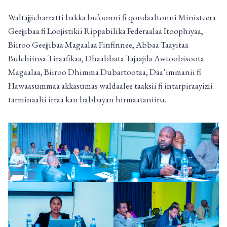
Waltajjicharratti bakka bu’oonni fi qondaaltonni Ministeera
Geejjibaa fi Loojistikii Rippabilika Federaalaa Itoophiyaa,
Biiroo Geejjibaa Magaalaa Finfinnee, Abbaa Taayitaa
Bulchiinsa Tiraafikaa, Dhaabbata Tajaajila Awtoobisoota
Magaalaa, Biiroo Dhimma Dubartootaa, Daa’immanii fi
Hawaasummaa akkasumas waldaalee taaksii fi intarpiraayizii
tarminaalii irraa kan babbayan hirmaataniiru.