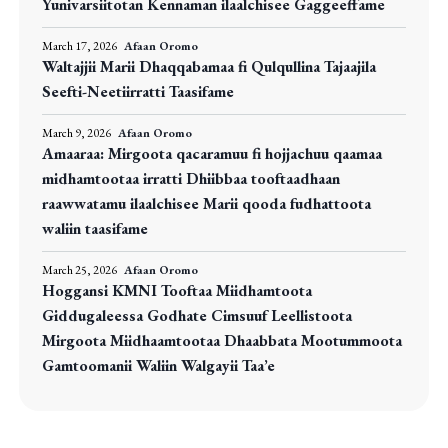
Yunivarsiitotan Kennaman ilaalchisee Gaggeeffame
March 17, 2026
Afaan Oromo
Waltajjii Marii Dhaqqabamaa fi Qulqullina Tajaajila
Seefti-Neetiirratti Taasifame
March 9, 2026
Afaan Oromo
Amaaraa: Mirgoota qacaramuu fi hojjachuu qaamaa
midhamtootaa irratti Dhiibbaa tooftaadhaan
raawwatamu ilaalchisee Marii qooda fudhattoota
waliin taasifame
March 25, 2026
Afaan Oromo
Hoggansi KMNI Tooftaa Miidhamtoota
Giddugaleessa Godhate Cimsuuf Leellistoota
Mirgoota Miidhaamtootaa Dhaabbata Mootummoota
Gamtoomanii Waliin Walgayii Taa’e