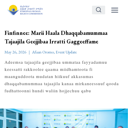
Skip
to
content
Finfinnee: Marii Haala Dhaqqabamummaa
Tajaajila Geejjibaa Irratti Gaggeeffame
May 26, 2026
Afaan Oromo
,
Event Update
Adeemsa tajaajila geejjibaa ummataa fayyadamuu
keessatti rakkoolee qaama miidhamtoota fi
maanguddoota mudatan hiikuuf akkasumas
dhaqqabamummaa tajaajila kanaa mirkaneessuuf qooda
fudhattoonni hundi waliin hojjechuu qabu