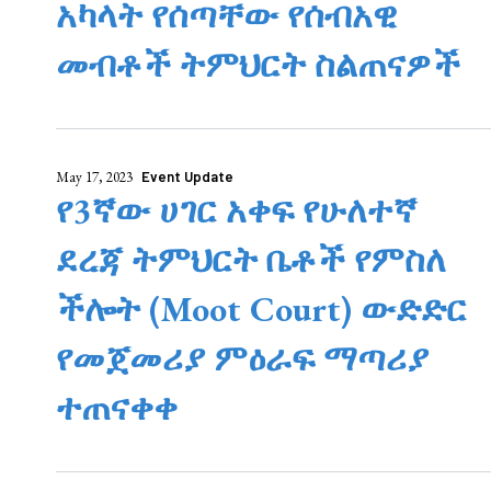
አካላት የሰጣቸው የሰብአዊ
መብቶች ትምህርት ስልጠናዎች
May 17, 2023
Event Update
የ3ኛው ሀገር አቀፍ የሁለተኛ
ደረጃ ትምህርት ቤቶች የምስለ
ችሎት (Moot Court) ውድድር
የመጀመሪያ ምዕራፍ ማጣሪያ
ተጠናቀቀ