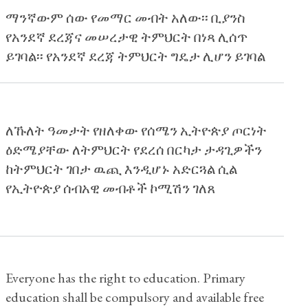
ማንኛውም ሰው የመማር መብት አለው፡፡ ቢያንስ
የአንደኛ ደረጃና መሠረታዊ ትምህርት በነጻ ሊሰጥ
ይገባል፡፡ የአንደኛ ደረጃ ትምህርት ግዴታ ሊሆን ይገባል
ለኹለት ዓመታት የዘለቀው የሰሜን ኢትዮጵያ ጦርነት
ዕድሜያቸው ለትምህርት የደረሰ በርካታ ታዳጊዎችን
ከትምህርት ገበታ ዉጪ እንዲሆኑ አድርጓል ሲል
የኢትዮጵያ ሰብአዊ መብቶች ኮሚሽን ገለጸ
Everyone has the right to education. Primary
education shall be compulsory and available free