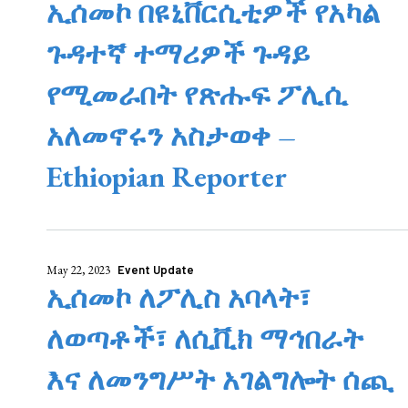
ኢሰመኮ በዩኒቨርሲቲዎች የአካል
ጉዳተኛ ተማሪዎች ጉዳይ
የሚመራበት የጽሑፍ ፖሊሲ
አለመኖሩን አስታወቀ –
Ethiopian Reporter
May 22, 2023
Event Update
ኢሰመኮ ለፖሊስ አባላት፣
ለወጣቶች፣ ለሲቪክ ማኅበራት
እና ለመንግሥት አገልግሎት ሰጪ