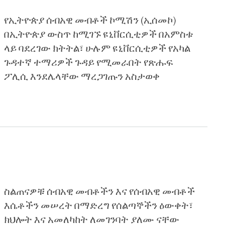
በመፈናቀል፣ በአካል ጉዳት፣ በመሠረተ ልማት
የኢትዮጵያ ሰብአዊ መብቶች ኮሚሽን (ኢሰመኮ)
ውድመት፣ እንዲሁም በኑሮ ውድነት እና ሌሎች
በኢትዮጵያ ውስጥ ከሚገኙ ዩኒቨርሲቲዎች በአምስቱ
ምክንያቶች ከትምህርት ውጪ ሆነው ለበርካታ ወራት
ላይ ባደረገው ክትትል፣ ሁሉም ዩኒቨርሲቲዎች የአካል
የቆዩ ሕፃናትን በ2016 ዓ.ም. ወደ ትምህርት
ጉዳተኛ ተማሪዎች ጉዳይ የሚመራበት የጽሑፍ
እንዲመለሱ የማድረጉ ሥራ ከፍተኛ እና የተቀናጀ
ፖሊሲ እንደሌላቸው ማረጋገጡን አስታወቀ
ትኩረት እንዲሰጠው ጥሪ ያቀርባል።
ስልጠናዎቹ ሰብአዊ መብቶችን እና የሰብአዊ መብቶች
እሴቶችን መሠረት በማድረግ የሰልጣኞችን ዕውቀት፣
ክህሎት እና አመለካከት ለመገንባት ያለሙ ናቸው