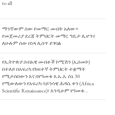
to all
ማንኛውም ሰው የመማር መብት አለው።
የመጀመሪያ ደረጃ ትምህርት መማር ግዴታ ሊሆንና
ለሁሉም ሰው በነጻ ሊሰጥ ይገባል
የኢትዮጵያ ሰብአዊ መብቶች ኮሚሽን (ኢሰመኮ)
በተለይ በአፍሪካ የከፍተኛ ትምህርት ተቋማት
የሚታሰበውን እና በየዓመቱ እ.ኤ.አ. ሰኔ 30
የሚውለውን የአፍሪካ ሳይንሳዊ ሕዳሴ ቀን (Africa
Scientific Renaissance)፣ እንዲሁም የዓመቱ
የትምህርት ወቅት መዝጊያን በማስመልከት በተዘጋጀ
ማብራሪያ ትምህርት መሠረታዊ የሰብአዊ መብት
መሆኑን በማስታወስ፣ በሀገር አቀፍ ደረጃ በግጭት፣