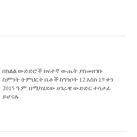
በክልል ውድድሮች ከፍተኛ ውጤት ያስመዘገቡ
ስምንት ትምህርት ቤቶች ከግንቦት 12 እስከ 19 ቀን
2015 ዓ.ም. በሚካሄደው ሀገራዊ ውድድር ተሳታፊ
ይሆናሉ