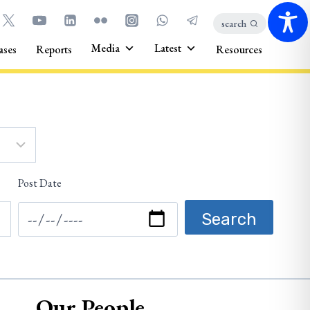
search
Media
Latest
ases
Reports
Resources
Post Date
Our People