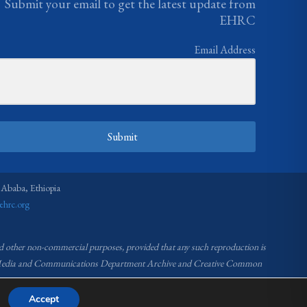
Submit your email to get the latest update from
EHRC
Email Address
Submit
 Ababa, Ethiopia
ehrc.org
nd other non-commercial purposes, provided that any such reproduction is
RC Media and Communications Department Archive and Creative Common
Accept
ommission (EHRC).