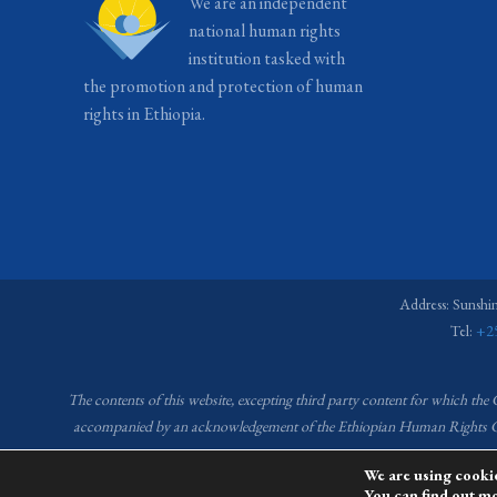
We are an independent
national human rights
institution tasked with
the promotion and protection of human
rights in Ethiopia.
Address: Sunshi
Tel:
+2
The contents of this website, excepting third party content for which the
accompanied by an acknowledgement of the Ethiopian Human Right
We are using cookie
You can find out m
This website is 