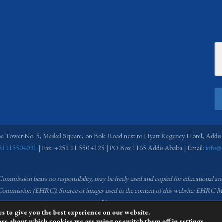
ne Tower No. 5, Meskel Square, on Bole Road next to Hyatt Regency Hotel, Addis
51115504031
| Fax: +251 11 550 4125 | PO Box 1165 Addis Ababa | Email:
info@
 Commission bears no responsibility,
may be freely used and copied for educational a
s Commission (EHRC).
Source of images used in the content of this website: EH
License.
s to give you the best experience on our website.
ore about which cookies we are using or switch them off in
managed by the Media and Communications team of the Ethiopian Human Rights C
settings
.