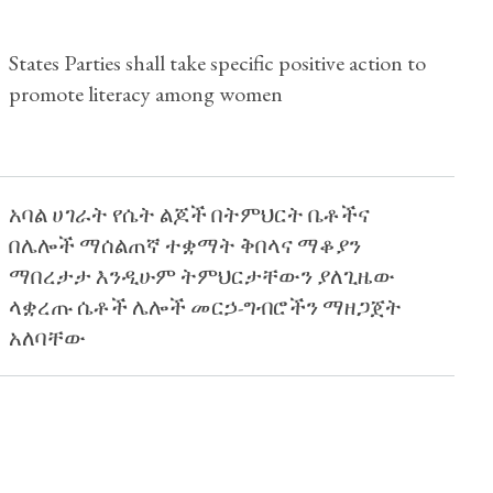
States Parties shall take specific positive action to
promote literacy among women
አባል ሀገራት የሴት ልጆች በትምህርት ቤቶችና
በሌሎች ማሰልጠኛ ተቋማት ቅበላና ማቆያን
ማበረታታ እንዲሁም ትምህርታቸውን ያለጊዜው
ላቋረጡ ሴቶች ሌሎች መርኃ-ግብሮችን ማዘጋጀት
አለባቸው