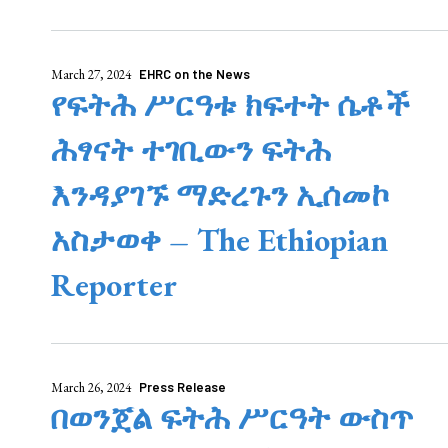
March 27, 2024
EHRC on the News
የፍትሕ ሥርዓቱ ክፍተት ሴቶች
ሕፃናት ተገቢውን ፍትሕ
እንዳያገኙ ማድረጉን ኢሰመኮ
አስታወቀ – The Ethiopian
Reporter
March 26, 2024
Press Release
በወንጀል ፍትሕ ሥርዓት ውስጥ