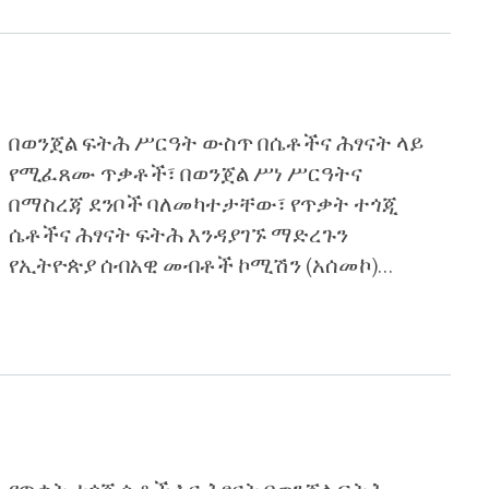
በወንጀል ፍትሕ ሥርዓት ውስጥ በሴቶችና ሕፃናት ላይ
የሚፈጸሙ ጥቃቶች፣ በወንጀል ሥነ ሥርዓትና
በማስረጃ ደንቦች ባለመካተታቸው፣ የጥቃት ተጎጂ
ሴቶችና ሕፃናት ፍትሕ እንዳያገኙ ማድረጉን
የኢትዮጵያ ሰብአዊ መብቶች ኮሚሽን (አሰመኮ)
አስታወቀ