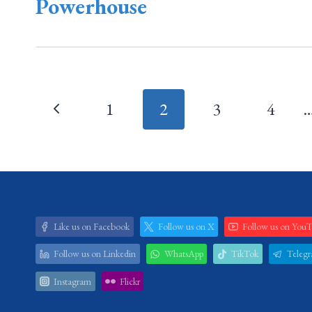
Powerhouse
Page
1
2
3
4
navigation
Like us on Facebook
Follow us on X
Follow us on You
Follow us on Linkedin
WhatsApp
TikTok
Teleg
Instagram
Flickr