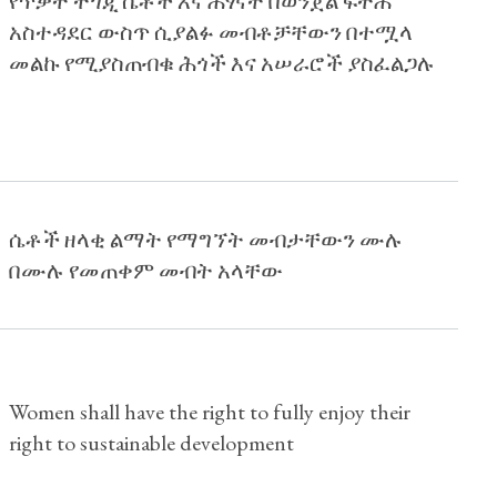
የጥቃት ተጎጂ ሴቶች እና ሕፃናት በወንጀል ፍትሕ
አስተዳደር ውስጥ ሲያልፉ መብቶቻቸውን በተሟላ
መልኩ የሚያስጠብቁ ሕጎች እና አሠራሮች ያስፈልጋሉ
ሴቶች ዘላቂ ልማት የማግኘት መብታቸውን ሙሉ
በሙሉ የመጠቀም መብት አላቸው
Women shall have the right to fully enjoy their
right to sustainable development