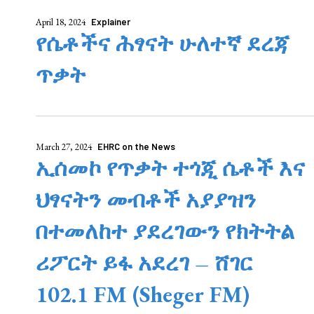
April 18, 2024
Explainer
የሴቶችና ሕፃናት ሁለተኛ ደረጃ
ጥቃት
March 27, 2024
EHRC on the News
ኢሰመኮ የጥቃት ተጎጂ ሴቶች እና
ህፃናትን መብቶች አያያዝን
በተመለከተ ያደረገውን የክትትል
ሪፖርት ይፋ አደረገ – ሸገር
102.1 FM (Sheger FM)