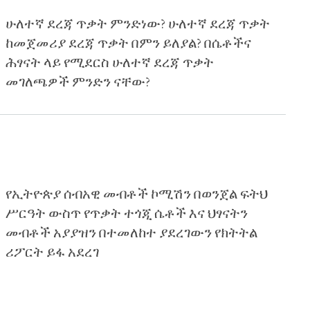
ሁለተኛ ደረጃ ጥቃት ምንድነው? ሁለተኛ ደረጃ ጥቃት
ከመጀመሪያ ደረጃ ጥቃት በምን ይለያል? በሴቶችና
ሕፃናት ላይ የሚደርስ ሁለተኛ ደረጃ ጥቃት
መገለጫዎች ምንድን ናቸው?
የኢትዮጵያ ሰብአዊ መብቶች ኮሚሽን በወንጀል ፍትህ
ሥርዓት ውስጥ የጥቃት ተጎጂ ሴቶች እና ህፃናትን
መብቶች አያያዝን በተመለከተ ያደረገውን የክትትል
ሪፖርት ይፋ አደረገ