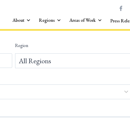
About
Regions
Areas of Work
Press Rele
Region