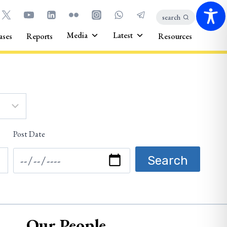
search
Media
Latest
ases
Reports
Resources
Post Date
Our People