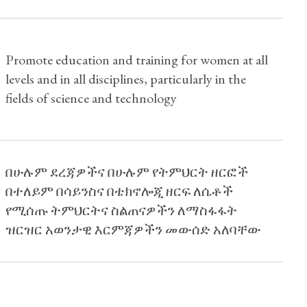
Promote education and training for women at all
levels and in all disciplines, particularly in the
fields of science and technology
በሁሉም ደረጃዎችና በሁሉም የትምህርት ዘርፎች
በተለይም በሳይንስና በቴክኖሎጂ ዘርፍ ለሴቶች
የሚሰጡ ትምህርትና ስልጠናዎችን ለማስፋፋት
ዝርዝር አወንታዊ እርምጃዎችን መውሰድ አለባቸው