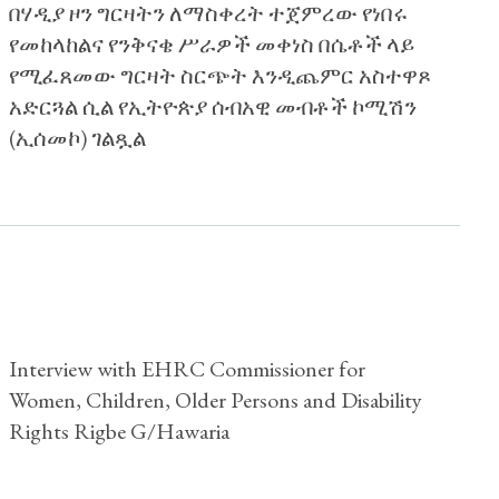
በሃዲያ ዞን ግርዛትን ለማስቀረት ተጀምረው የነበሩ
የመከላከልና የንቅናቄ ሥራዎች መቀነስ በሴቶች ላይ
የሚፈጸመው ግርዛት ስርጭት እንዲጨምር አስተዋጾ
አድርጓል ሲል የኢትዮጵያ ሰብአዊ መብቶች ኮሚሽን
(ኢሰመኮ) ገልጿል
Interview with EHRC Commissioner for
Women, Children, Older Persons and Disability
Rights Rigbe G/Hawaria