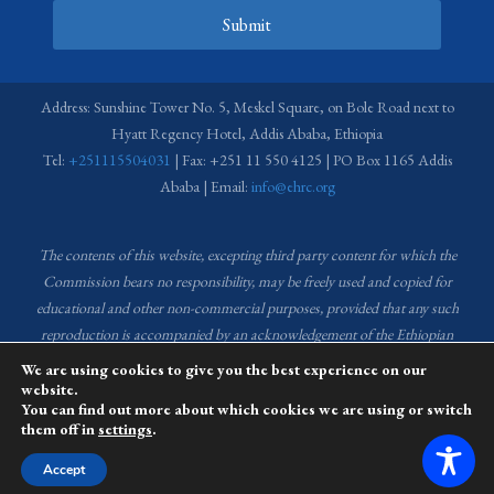
Submit
Address: Sunshine Tower No. 5, Meskel Square, on Bole Road next to
Hyatt Regency Hotel, Addis Ababa, Ethiopia
Tel:
+251115504031
| Fax: +251 11 550 4125 | PO Box 1165 Addis
Ababa | Email:
info@ehrc.org
The contents of this website, excepting third party content for which the
Commission bears no responsibility,
may be freely used and copied for
educational and other non-commercial purposes, provided that any such
reproduction is accompanied by an acknowledgement of the Ethiopian
Human Rights Commission (EHRC).
Source of images used in the content
We are using cookies to give you the best experience on our
of this website: EHRC Media and Communications Department Archive
website.
You can find out more about which cookies we are using or switch
and Creative Common License.
them off in
settings
.
This website is managed by the Media and Communications team of the
Accept
Ethiopian Human Rights Commission (EHRC).