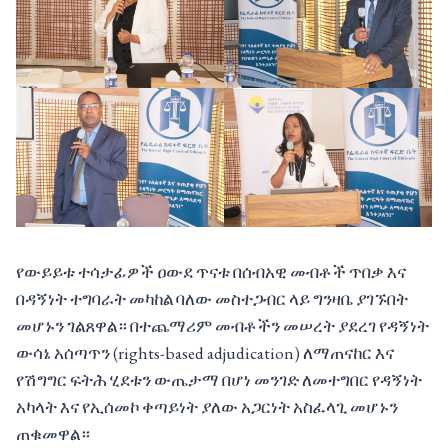
የውይይቱ ተሳታፊዎች ዐውደ ጥናቱ በሰብአዊ መብቶች ጥበቃ እና
በዳኝነት ተግባራት መካከል ባለው መስተጋብር ላይ ግንዛቤ ያገኙበት
መሆኑን ገልጸዋል። በተጨማሪም መብቶችን መሠረት ያደረገ የዳኝነት
ውሳኔ አሰጣጥን (rights-based adjudication) ለማጠናከር እና
የሽግግር ፍትሕ ሂደቱን ውጤታማ በሆነ መንገድ ለመተግበር የዳኝነት
አካላት እና የኢሰመኮ ቀጣይነት ያለው አጋርነት አስፈላጊ መሆኑን
ጠቁመዋል።