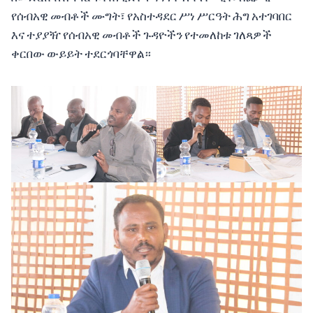
የሰብአዊ መብቶች ሙግት፣ የአስተዳደር ሥነ ሥርዓት ሕግ አተገባበር
እና ተያያዥ የሰብአዊ መብቶች ጉዳዮችን የተመለከቱ ገለጻዎች
ቀርበው ውይይት ተደርጎባቸዋል።