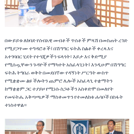
በውይይቱ ለከባድ የሰብአዊ መብቶች ጥሰቶች ምላሽ በመስጠት ረገድ
የሚያጋጥሙ ተግዳሮቶች፤ በሽግግር ፍትሕ ስልቶች ቀረጻ እና
አተገባበር ሂደት የተጎጂዎችን ፍላጎት፣ እይታ እና ቅድሚያ
የሚሰጧቸውን ጉዳዮች የማካተት አስፈላጊነት፤ እንዲሁም በሽግግር
ፍትሕ ትግበራ ወቅት በመደበኛው የዳኝነት ሥርዓት ውስጥ
የሚቋቋሙ ልዩ ችሎትን ጨምሮ ሌሎች አስፈላጊ ተቋማትን
ከማቋቋም ጋር ተያይዞ የሚነሱ ስጋቶችን አስቀድሞ በመለየት
የመፍትሔ አቅጣጫዎች ማስቀመጥን የተመለከቱ ሐሳቦች በስፋት
ተነስተዋል።