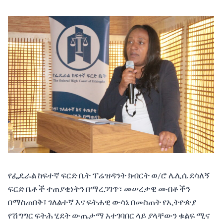
የፌዴራል ከፍተኛ ፍርድ ቤት ፕሬዝዳንት ክብርት ወ/ሮ ሌሊሴ ደሳለኝ
ፍርድ ቤቶች ተጠያቂነትን በማረጋገጥ፣ መሠረታዊ መብቶችን
በማስጠበቅ፣ ገለልተኛ እና ፍትሐዊ ውሳኔ በመስጠት የኢትዮጵያ
የሽግግር ፍትሕ ሂደት ውጤታማ አተገባበር ላይ ያላቸውን ቁልፍ ሚና