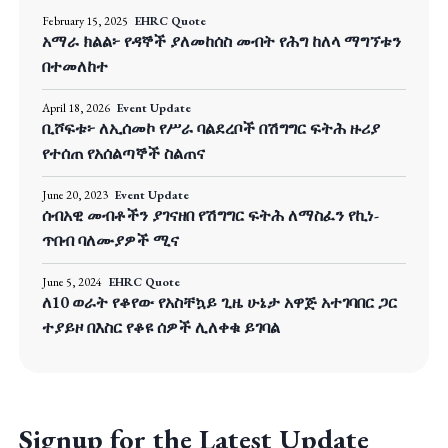
February 15, 2025
EHRC Quote
አማራ ክልል፦ የዳኞች ያለመከሰስ መብት የሕግ ከለላ ማግኘቱን
በተመለከተ
April 18, 2026
Event Update
ቢሾፍቱ፦ ለኢሰመኮ የሥራ ባልደረቦች በሽግግር ፍትሕ ዙሪያ
የተሰጠ የአሰልጣኞች ስልጠና
June 20, 2023
Event Update
ሰብአዊ መብቶችን ያገናዘበ የሽግግር ፍትሕ ለማስፈን የኪነ-
ጥበብ ባለሙያዎች ሚና
June 5, 2024
EHRC Quote
ለ10 ወራት የቆየው የአስቸኳይ ጊዜ ሁኔታ አዋጅ አተገባበር ጋር
ተያይዞ በእስር የቆዩ ሰዎች ሊለቀቁ ይገባል
Signup for the Latest Update