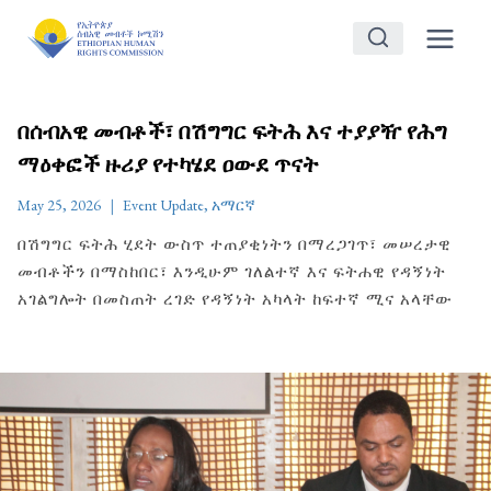
Skip
to
content
በሰብአዊ መብቶች፣ በሽግግር ፍትሕ እና ተያያዥ የሕግ
ማዕቀፎች ዙሪያ የተካሄደ ዐውደ ጥናት
May 25, 2026
Event Update
,
አማርኛ
በሽግግር ፍትሕ ሂደት ውስጥ ተጠያቂነትን በማረጋገጥ፣ መሠረታዊ
መብቶችን በማስከበር፣ እንዲሁም ገለልተኛ እና ፍትሐዊ የዳኝነት
አገልግሎት በመስጠት ረገድ የዳኝነት አካላት ከፍተኛ ሚና አላቸው