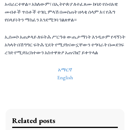
አብራርተዋል። አክለውም፣ በኢትዮጵያ ለተፈጸሙ ከባድ የሰብአዊ
መብቶች ጥሰቶች ተገቢ ምላሽ በመስጠት ዘላቂ ሰላም እና የሕግ
የበላይነትን ማስፈን እንደሚገባ ገልጸዋል።
ኢሰመኮ አጠቃላይ ለፍትሕ ሥርዓቱ ውጤታማነት እንዲሁም የዳኝነት
አካላት በሽግግር ፍትሕ ሂደት የሚያከናውኗቸውን ተግባራት በመደገፍ
ረገድ የሚያበረክተውን አስተዋጽዖ አጠናክሮ ይቀጥላል
አማርኛ
English
Related posts