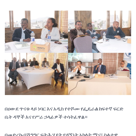
በዐውደ ጥናቱ ላይ ነባር እና አዲስ የተሾሙ የፌዴራል ከፍተኛ ፍርድ
ቤት ዳኞች እና የሥራ ኃላፊዎች ተሳትፈዋል።
በመድረኩ በሽግግር ፍትሕ ሂደት የዳኝነት አካላት ሚና፣ ስልታዊ