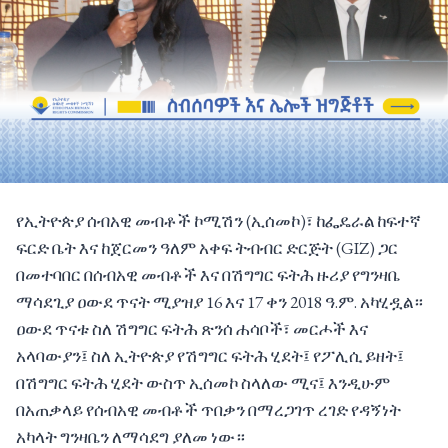
የኢትዮጵያ ሰብአዊ መብቶች ኮሚሽን (ኢሰመኮ)፣ ከፌዴራል ከፍተኛ
ፍርድ ቤት እና ከጀርመን ዓለም አቀፍ ትብብር ድርጅት (GIZ) ጋር
በመተባበር በሰብአዊ መብቶች እና በሽግግር ፍትሕ ዙሪያ የግንዛቤ
ማሳደጊያ ዐውደ ጥናት ሚያዝያ 16 እና 17 ቀን 2018 ዓ.ም. አካሂዷል።
ዐውደ ጥናቱ ስለ ሽግግር ፍትሕ ጽንሰ ሐሳቦች፣ መርሖች እና
አላባውያን፤ ስለ ኢትዮጵያ የሽግግር ፍትሕ ሂደት፤ የፖሊሲ ይዘት፤
በሽግግር ፍትሕ ሂደት ውስጥ ኢሰመኮ ስላለው ሚና፤ እንዲሁም
በአጠቃላይ የሰብአዊ መብቶች ጥበቃን በማረጋገጥ ረገድ የዳኝነት
አካላት ግንዛቤን ለማሳደግ ያለመ ነው።