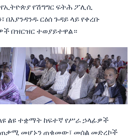
 የኢትዮጵያ የሽግግር ፍትሕ ፖሊሲ
 በእያንዳንዱ ርዕሰ ጉዳይ ላይ የቀረቡ
ዎች በዝርዝር ተወያይተዋል።
ልዩ ልዩ ተቋማት ከፍተኛ የሥራ ኃላፊዎች
ቱ ጠቃሚ መሆኑን ጠቁመው፣ መሰል መድረኮች