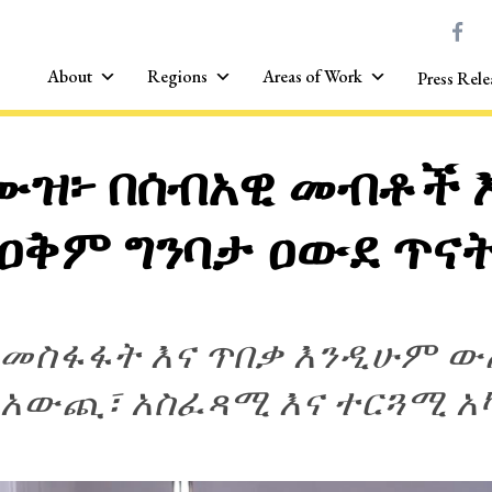
About
Regions
Areas of Work
Press Rele
ሙዝ፦ በሰብአዊ መብቶች እ
የዐቅም ግንባታ ዐውደ ጥና
መስፋፋት እና ጥበቃ እንዲሁም ው
 አውጪ፣ አስፈጻሚ እና ተርጓሚ አካ