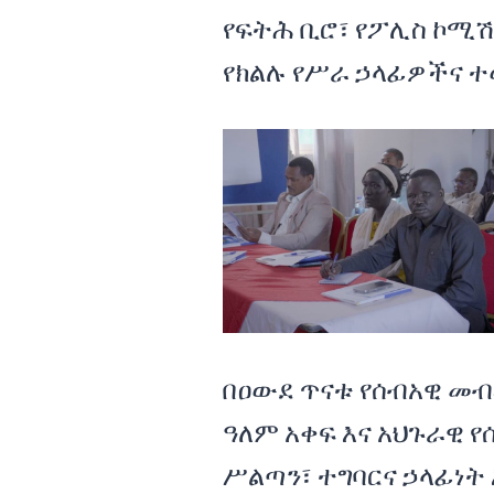
የፍትሕ ቢሮ፣ የፖሊስ ኮሚሽ
የክልሉ የሥራ ኃላፊዎችና 
በዐውደ ጥናቱ የሰብአዊ መ
ዓለም አቀፍ እና አህጉራዊ 
ሥልጣን፣ ተግባርና ኃላፊነት