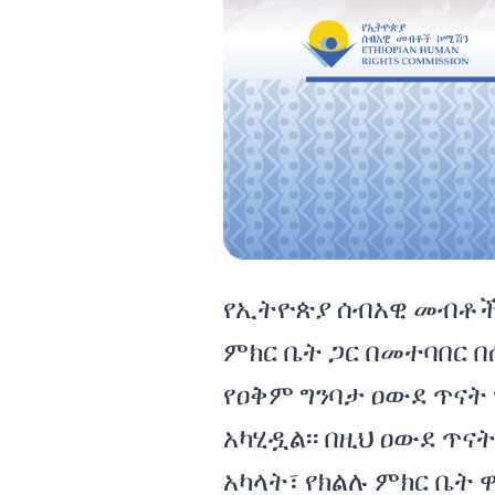
የኢትዮጵያ ሰብአዊ መብቶች
ምክር ቤት ጋር በመተባበር 
የዐቅም ግንባታ ዐውደ ጥናት ሚ
አካሂዷል፡፡ በዚህ ዐውደ ጥና
አካላት፣ የክልሉ ምክር ቤት 