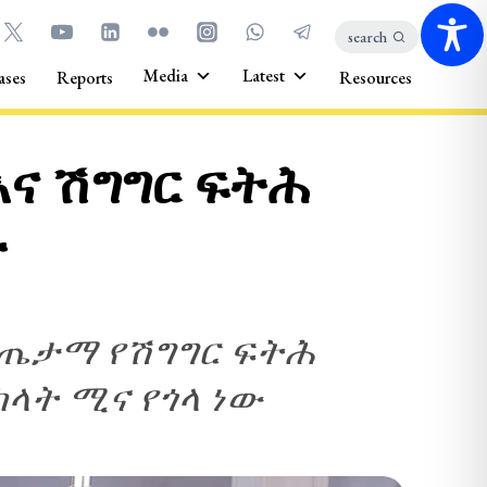
search
Media
Latest
ases
Reports
Resources
ና ሽግግር ፍትሕ
ት
ጤታማ የሽግግር ፍትሕ
ላት ሚና የጎላ ነው