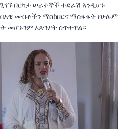
ሚገኙ በርካታ ሠራተኞች ተደራሽ እንዲሆኑ
ብአዊ መብቶችን ማስከበርና ማስፋፋት የሁሉም
ፊነት መሆኑንም አጽንዖት ሰጥተዋል።