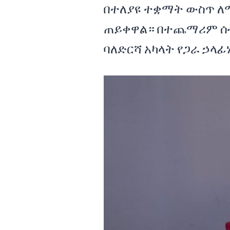
በተለያዩ ተቋማት ውስጥ ለ
ጠይቀዋል። በተጨማሪም ሰ
ባለድርሻ አካላት የጋራ ኃላ