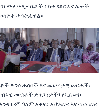
ን፣ የማረሚያ ቤቶች አስተዳደር እና ሌሎች
ተወካዮች ተሳትፈዋል።
ብቶች ጽንሰ ሐሳቦች እና መሠረታዊ መርሖች፣
የሰብአዊ መብቶች ድንጋጌዎች፣ የኢሰመኮ
 እንዲሁም ዓለም አቀፍ፣ አህጉራዊ እና ብሔራዊ