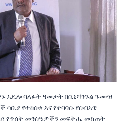
ሃኑ አዴሎ ባለፉት ዓመታት በቤኒሻንጉል ጉሙዝ
ች ሳቢያ የተከሰቱ እና የተባባሱ የሰብአዊ
ስ፣ የጥሰት መንስዔዎችን መፍትሔ መስጠት