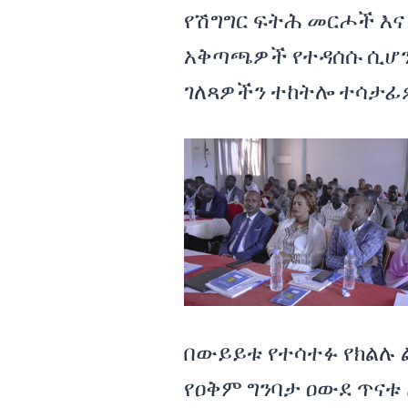
የሽግግር ፍትሕ መርሖች እና
አቅጣጫዎች የተዳሰሱ ሲሆን፣
ገለጻዎችን ተከትሎ ተሳታፊ
በውይይቱ የተሳተፉ የክልሉ 
የዐቅም ግንባታ ዐውደ ጥና