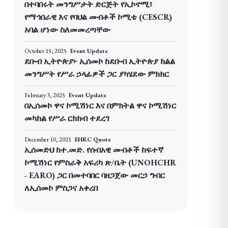
በተባበሩት መንግሥታት ድርጅት የኢኮኖሚ፣
የማኅበራዊ እና የባህል መብቶች ኮሚቴ (CESCR)
አባል ሆነው ስለመመረጣቸው
October 15, 2025
Event Update
ደቡብ ኢትዮጵያ፦ ኢሰመኮ ከደቡብ ኢትዮጵያ ክልል
መንግሥት የሥራ ኃላፊዎች ጋር ያካሄደው ምክክር
February 3, 2025
Event Update
በኢሰመኮ ዋና ኮሚሽነር እና በምክትል ዋና ኮሚሽነር
መካከል የሥራ ርክክብ ተደረገ
December 10, 2021
EHRC Quote
ኢሰመድህ ከተ.መድ. የሰብአዊ መብቶች ከፍተኛ
ኮሚሽነር የምስራቅ አፍሪካ ጽ/ቤት (UNOHCHR
- EARO) ጋር በመተባበር ባዘጋጀው መርኃ ግብር
ለኢሰመኮ ምስጋና አቀረበ