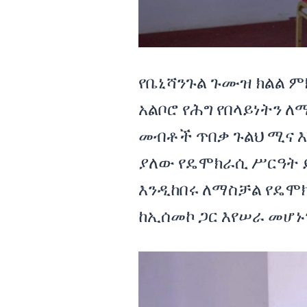
የቤኒሻንጉል ጉሙዝ ክልል ምክ
አልቦሮ የሕግ የበላይነትን ለ
መብቶች ጥበቃ ጉልህ ሚና እ
ያለው የዴሞክራሲ ሥርዓት 
እንዲከበሩ ለማስቻል የዴሞ
ከኢሰመኮ ጋር እየሠራ መሆኑ