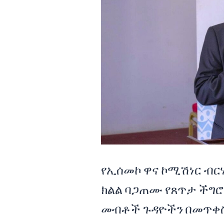
የኢሰመኮ ዋና ኮሚሽነር ብር
ክልል ባጋጠሙ የጸጥታ ችግሮ
መብቶች ጉዳዮችን በመጥቀ