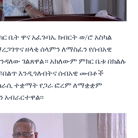
ር ቤት ዋና አፈጉባኤ ክብርት ወ/ሮ አስካል
ማረጋገጥና ዘላቂ ሰላምን ለማስፈን የሰብአዊ
ንዳለው ገልጸዋል። አክለውም ምክር ቤቱ በክልሉ
ይበልጥ እንዲጎለብትና ሰብአዊ መብቶች
ክራሲ ተቋማት የጋራ ፎረም ለማቋቋም
ን አብራርተዋል፡፡