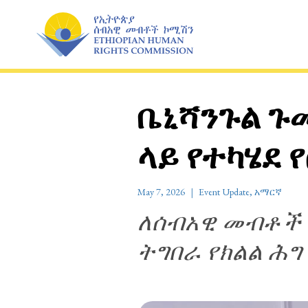
Skip
to
content
ቤኒሻንጉል ጉ
ላይ የተካሄደ 
May 7, 2026
Event Update
,
አማርኛ
ለሰብአዊ መብቶች 
ትግበራ የክልል ሕግ