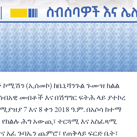
 ኮሚሽን (ኢሰመኮ) ከቤኒሻንጉል ጉሙዝ ክልል
በሰብአዊ መብቶች እና በሽግግር ፍትሕ ላይ ያተኮረ
ያዝያ 7 እና 8 ቀን 2018 ዓ.ም. በአሶሳ ከተማ
ት የክልሉ ሕግ አውጪ፣ ተርጓሚ እና አስፈጻሚ
ዋና አፈ ጉባኤን ጨምሮ፣ የጠቅላይ ፍርድ ቤት፣