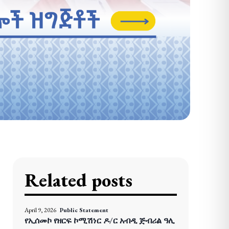
Related posts
April 9, 2026
Public Statement
የኢሰመኮ የዘርፍ ኮሚሽነር ዶ/ር አብዲ ጅብሪል ዓሊ