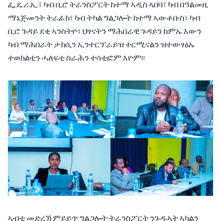
ፌ.ዴ.ሪ.ኢ.፣ ካብ ቢሮ ትራንስፖርት ከተማ ኣዲስ ኣበባ፣ ካብ በዓልመዚ
ማኔጅመንት ትራፊክ፣ ካብ ትካል ግልጋሎት ከተማ ኣውቶቡስ፣ ካብ
ቢሮ ጉዳይ ደቂ ኣንስትዮ፣ ህፃናትን ማሕበራዊ ጉዳይን ከምኡ እውን
ካብ ማሕበራት ታክሲን ኢንተርፕራይዝ ተርሚናልን ዝተውፃፅኡ
ተወከልቲን ሓለፍቲ ስራሕን ተሳቲፎም እዮም፡፡
ኣብቲ መድረኽ ምይይጥ ግልጋሎት ትራንስፖርት ንጉዱኣት ኣካልን