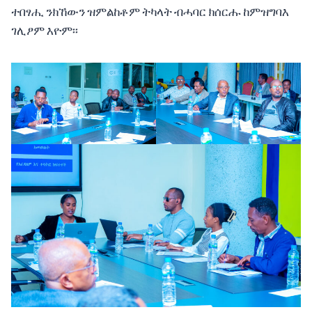
ተበፃሒ ንክኸውን ዝምልከቶም ትካላት ብሓባር ክሰርሑ ከምዝግባእ
ገሊፆም እዮም፡፡