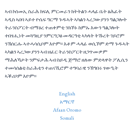
ኣብ ኮሰመኢ ስራሕ ክፍሊ ምርመራን ክትትልን ሓላፊ ቤት ፅሕፈት
ኣዲስ ኣበባ ኣይተ ዮሴፍ ግርማ ጉዱኣት ኣካልን ኣረጋውያንን ግልጋሎት
ትራንስፖርት ብማዕረ ተጠቀምቲ ንክኾኑ ከምኡ እውን ግልጋሎት
ተበፃሒነት መጓዓዚያ ንምርግጋፅ መዳርግቲ ኣካላት ትኹረት ገይሮም
ንኽሰርሑ ኣተሓሳሲቦም እዮም፡፡ እቶም ሓላፊ ወሲኾም ድማ ጉዱኣት
ኣካልን ኣረጋውያንን ኣብ ዘፈር ትራንስፖርት ዘጋጥሙዎም
ማሕለኻታት ንምፍታሕ ኣብ ከይዲ ጅማሮ ዘለው ምድላዋት ፖሊሲን
ተመሳሰልቲ ስራሕቲን ተጠናኺሮም ተግባራዊ ንኽግበሩ ፃውዒት
ኣቕሪቦም እዮም፡፡
English
አማርኛ
Afaan Oromo
Somali