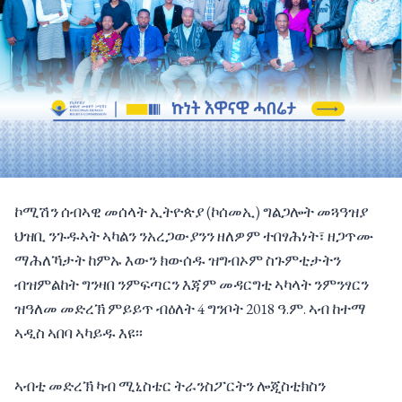
ኮሚሽን ሰብኣዊ መሰላት ኢትዮጵያ (ኮሰመኢ) ግልጋሎት መጓዓዝያ
ህዝቢ ንጉዱኣት ኣካልን ንአረጋውያንን ዘለዎም ተበፃሕነት፣ ዘጋጥሙ
ማሕለኻታት ከምኡ እውን ክውሰዱ ዝግብኦም ስጉምቲታትን
ብዝምልከት ግንዛበ ንምፍጣርን እጃም መዳርግቲ ኣካላት ንምንፃርን
ዝዓለመ መድረኽ ምይይጥ ብዕለት 4 ግንቦት 2018 ዓ.ም. ኣብ ከተማ
ኣዲስ ኣበባ ኣካይዱ እዩ፡፡
ኣብቲ መድረኽ ካብ ሚኒስቴር ትራንስፖርትን ሎጂስቲክስን