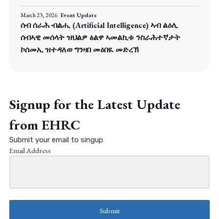
March 23, 2026
Event Update
ሰብ ሰራሕ ብልሒ (Artificial Intelligence) ኣብ ልዕሊ
ሰብኣዊ መሰላት ዝህልዎ ፅልዋ ኣመልኪቱ ንስራሕተኛታት
ኮሰመኢ ዝተዳለወ ግንዛበ መዕበዪ መድረኽ
Signup for the Latest Update
from EHRC
Submit your email to singup
Email Address
Submit