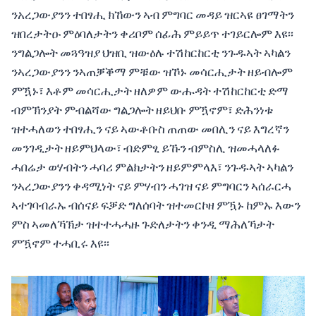
ንአረጋውያንን ተበፃሒ ክኸውን ኣብ ምግባር መዳይ ዝርኣዩ ፀገማትን
ዝበረታትዑ ምዕባለታትን ቀሪቦም ሰፊሕ ምይይጥ ተገይርሎም እዩ፡፡
ንግልጋሎት መጓዓዝያ ህዝቢ ዝውዕሉ ተሽከርከርቲ ንጉዱኣት ኣካልን
ንኣረጋውያንን ንኣጠቓቕማ ምቹው ዝኾኑ መሳርሒታት ዘይብሎም
ምዃኑ፣ እቶም መሳርሒታት ዘለዎም ውሑዳት ተሽከርከርቲ ድማ
ብምኽንያት ምብልሻው ግልጋሎት ዘይህቡ ምዃኖም፣ ድሕንነቱ
ዝተሓለወን ተበፃሒን ናይ ኣውቶቡስ ጠጠው መበሊን ናይ እግረኛን
መንገዲታት ዘይምህላው፣ ብድምፂ ይኹን ብምስሊ ዝመሓላለፉ
ሓበሬታ ወሃብትን ሓባሪ ምልክታትን ዘይምምላእ፣ ንጉዱኣት ኣካልን
ንኣረጋውያንን ቀዳሚነት ናይ ምሃብን ሓገዝ ናይ ምግባርን ኣሰራርሓ
ኣተገባብራኡ ብሰናይ ፍቓድ ግለሰባት ዝተመርኮዘ ምዃኑ ከምኡ እውን
ምስ ኣመለኻኽታ ዝተተሓሓዙ ጉድለታትን ቀንዲ ማሕለኻታት
ምዃኖም ተሓቢሩ እዩ፡፡