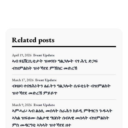
Related posts
April 19, 2026
Event Update
ኣብ ዩኒቨርሲቲታት ዝወሃቡ ግልጋሎት ናፃ ሕጊ ድጋፍ
ብዝምልከት ዝተኻየደ ምኽክር መድረኽ
March 17, 2026
Event Update
ብዛዕባ ተበፃሕነትን ፅፈትን ግልጋሎት ሴፍቲኔት ብዝምልከት
ዝተኻየደ መድረኽ ምይይጥ
March 9, 2026
Event Update
ኣምሓራ፡ ኣብ ልዕሊ መሰላት ስራሕን ከይዲ ምቅፃርን ጉዱኣት
ኣካል ዝፍፀሙ ስልታዊ ግህሰት ሰብኣዊ መሰላት ብዝምልከት
ምስ መዳርግቲ ኣካላት ዝተኻየደ ዘተ