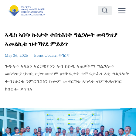
Skip
to
content
ኣዲስ ኣበባ፡ ኩነታት ተበፃሕነት ግልጋሎት መጓዓዝያ
ኣመልኪቱ ዝተኻየደ ምይይጥ
May 26, 2026
Event Update
,
ትግርኛ
ጉዱኣት ኣካልን ኣረጋዊያንን ኣብ ከይዲ ኣጠቓቕማ ግልጋሎት
መጓዓዝያ ህዝቢ ዘጋጥሙዎም ዕንቅፋታት ንምፍታሕን እቲ ግልጋሎት
ተብፃሕነቱ ንምርግጋፅን ኩሎም መዳርግቲ ኣካላት ብምትሕብባር
ክሰርሑ ይግባእ