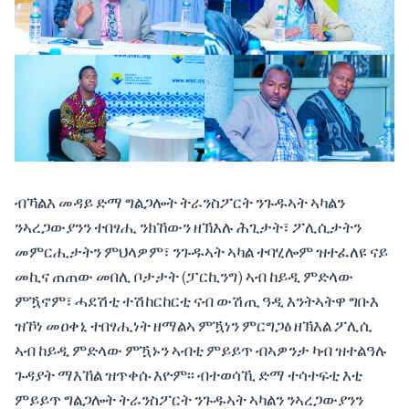
ብኻልእ መዳይ ድማ ግልጋሎት ትራንስፖርት ንጉዱኣት ኣካልን
ንኣረጋውያንን ተበፃሒ ንክኸውን ዘኽእሉ ሕጊታት፣ ፖሊሲታትን
መምርሒታትን ምህላዎም፣ ንጉዱኣት ኣካል ተባሂሎም ዝተፈለዩ ናይ
መኪና ጠጠው መበሊ ቦታታት (ፓርኪንግ) ኣብ ከይዲ ምድላው
ምዃኖም፣ ሓደሽቲ ተሽከርከርቲ ናብ ውሽጢ ዓዲ እንትኣትዋ ግቡእ
ዝኾነ መዐቀኒ ተበፃሒነት ዘማልኣ ምዃነን ምርግጋፅ ዘኽእል ፖሊሲ
ኣብ ከይዲ ምድላው ምዃኑን ኣብቲ ምይይጥ ብኣዎንታ ካብ ዝተልዓሉ
ጉዳያት ማእኸል ዝጥቀሱ እዮም፡፡ ብተወሳኺ ድማ ተሳተፍቲ እቲ
ምይይጥ ግልጋሎት ትራንስፖርት ንጉዱኣት ኣካልን ንኣረጋውያንን