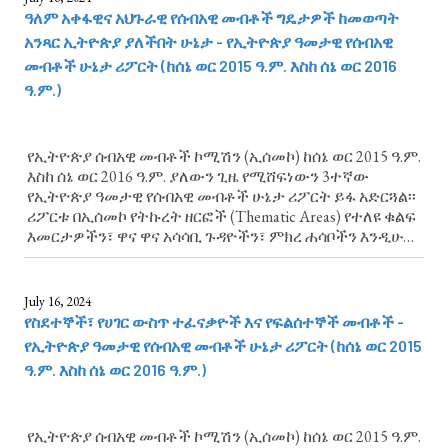
ዓለም አቀፋዊና አህጉራዊ የሰብአዊ መብቶች ግዴታዎች ከመወጣት
አንጻር ኢትዮጵያ ያለችበት ሁኔታ - የኢትዮጵያ ዓመታዊ የሰብአዊ
መብቶች ሁኔታ ሪፖርት (ከሰኔ ወር 2015 ዓ.ም. እስከ ሰኔ ወር 2016
ዓ.ም.)
የኢትዮጵያ ሰብአዊ መብቶች ኮሚሽን (ኢሰመኮ) ከሰኔ ወር 2015 ዓ.ም.
እስከ ሰኔ ወር 2016 ዓ.ም. ያለውን ጊዜ የሚሸፍነውን 3ተኛው
የኢትዮጵያ ዓመታዊ የሰብአዊ መብቶች ሁኔታ ሪፖርት ይፋ አድርጓል፡፡
ሪፖርቱ በኢሰመኮ የትኩረት ዘርፎች (Thematic Areas) የተለዩ ቁልፍ
እመርታዎችን፣ ዋና ዋና አሳሳቢ ጉዳዮችን፣ ምክረ ሐሳቦችን እንዲሁም
ልዩ ትኩረት የሚሹ የሰብአዊ መብቶች ጉዳዮች አካትቷል። ዓለም
አቀፋዊና አህጉራዊ የሰብአዊ መብቶች ግዴታዎች...
July 16, 2024
የስደተኞች፣ የሀገር ውስጥ ተፈናቃዮች እና የፍልሰተኞች መብቶች -
የኢትዮጵያ ዓመታዊ የሰብአዊ መብቶች ሁኔታ ሪፖርት (ከሰኔ ወር 2015
ዓ.ም. እስከ ሰኔ ወር 2016 ዓ.ም.)
የኢትዮጵያ ሰብአዊ መብቶች ኮሚሽን (ኢሰመኮ) ከሰኔ ወር 2015 ዓ.ም.