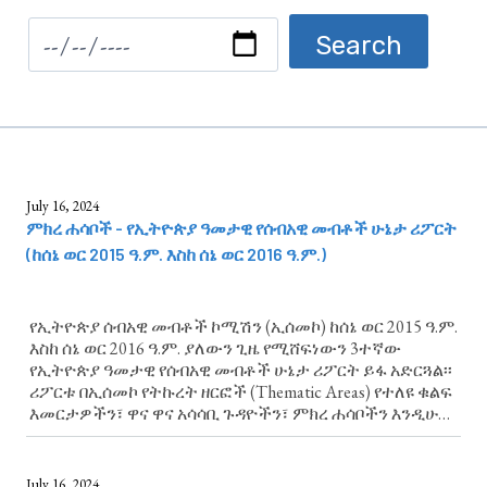
July 16, 2024
ምክረ ሐሳቦች - የኢትዮጵያ ዓመታዊ የሰብአዊ መብቶች ሁኔታ ሪፖርት
(ከሰኔ ወር 2015 ዓ.ም. እስከ ሰኔ ወር 2016 ዓ.ም.)
የኢትዮጵያ ሰብአዊ መብቶች ኮሚሽን (ኢሰመኮ) ከሰኔ ወር 2015 ዓ.ም.
እስከ ሰኔ ወር 2016 ዓ.ም. ያለውን ጊዜ የሚሸፍነውን 3ተኛው
የኢትዮጵያ ዓመታዊ የሰብአዊ መብቶች ሁኔታ ሪፖርት ይፋ አድርጓል፡፡
ሪፖርቱ በኢሰመኮ የትኩረት ዘርፎች (Thematic Areas) የተለዩ ቁልፍ
እመርታዎችን፣ ዋና ዋና አሳሳቢ ጉዳዮችን፣ ምክረ ሐሳቦችን እንዲሁም
ልዩ ትኩረት የሚሹ የሰብአዊ መብቶች ጉዳዮች አካትቷል። ምክረ
ሐሳቦች ላይ የሚያተኩረውን ምዕራፍ ያንብቡ።...
July 16, 2024