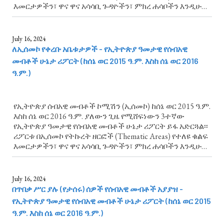
እመርታዎችን፣ ዋና ዋና አሳሳቢ ጉዳዮችን፣ ምክረ ሐሳቦችን እንዲሁም
ልዩ ትኩረት የሚሹ የሰብአዊ መብቶች ጉዳዮች አካትቷል።
ኢኮኖሚያዊና ማኅበራዊ መብቶች ላይ የሚያተኩረውን ምዕራፍ...
July 16, 2024
ለኢሰመኮ የቀረቡ አቤቱታዎች - የኢትዮጵያ ዓመታዊ የሰብአዊ
መብቶች ሁኔታ ሪፖርት (ከሰኔ ወር 2015 ዓ.ም. እስከ ሰኔ ወር 2016
ዓ.ም.)
የኢትዮጵያ ሰብአዊ መብቶች ኮሚሽን (ኢሰመኮ) ከሰኔ ወር 2015 ዓ.ም.
እስከ ሰኔ ወር 2016 ዓ.ም. ያለውን ጊዜ የሚሸፍነውን 3ተኛው
የኢትዮጵያ ዓመታዊ የሰብአዊ መብቶች ሁኔታ ሪፖርት ይፋ አድርጓል፡፡
ሪፖርቱ በኢሰመኮ የትኩረት ዘርፎች (Thematic Areas) የተለዩ ቁልፍ
እመርታዎችን፣ ዋና ዋና አሳሳቢ ጉዳዮችን፣ ምክረ ሐሳቦችን እንዲሁም
ልዩ ትኩረት የሚሹ የሰብአዊ መብቶች ጉዳዮች አካትቷል። ለኢሰመኮ
የቀረቡ አቤቱታዎች ላይ የሚያተኩረውን ምዕራፍ...
July 16, 2024
በጥበቃ ሥር ያሉ (የታሰሩ) ሰዎች የሰብአዊ መብቶች አያያዝ -
የኢትዮጵያ ዓመታዊ የሰብአዊ መብቶች ሁኔታ ሪፖርት (ከሰኔ ወር 2015
ዓ.ም. እስከ ሰኔ ወር 2016 ዓ.ም.)