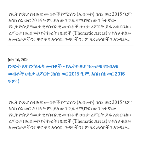
የኢትዮጵያ ሰብአዊ መብቶች ኮሚሽን (ኢሰመኮ) ከሰኔ ወር 2015 ዓ.ም.
እስከ ሰኔ ወር 2016 ዓ.ም. ያለውን ጊዜ የሚሸፍነውን 3ተኛው
የኢትዮጵያ ዓመታዊ የሰብአዊ መብቶች ሁኔታ ሪፖርት ይፋ አድርጓል፡፡
ሪፖርቱ በኢሰመኮ የትኩረት ዘርፎች (Thematic Areas) የተለዩ ቁልፍ
እመርታዎችን፣ ዋና ዋና አሳሳቢ ጉዳዮችን፣ ምክረ ሐሳቦችን እንዲሁም
ልዩ ትኩረት የሚሹ የሰብአዊ መብቶች ጉዳዮች አካትቷል። በጥበቃ ሥር
ያሉ (የታሰሩ) ሰዎች የሰብአዊ...
July 16, 2024
የነጻነት እና የፖለቲካ መብቶች - የኢትዮጵያ ዓመታዊ የሰብአዊ
መብቶች ሁኔታ ሪፖርት (ከሰኔ ወር 2015 ዓ.ም. እስከ ሰኔ ወር 2016
ዓ.ም.)
የኢትዮጵያ ሰብአዊ መብቶች ኮሚሽን (ኢሰመኮ) ከሰኔ ወር 2015 ዓ.ም.
እስከ ሰኔ ወር 2016 ዓ.ም. ያለውን ጊዜ የሚሸፍነውን 3ተኛው
የኢትዮጵያ ዓመታዊ የሰብአዊ መብቶች ሁኔታ ሪፖርት ይፋ አድርጓል፡፡
ሪፖርቱ በኢሰመኮ የትኩረት ዘርፎች (Thematic Areas) የተለዩ ቁልፍ
እመርታዎችን፣ ዋና ዋና አሳሳቢ ጉዳዮችን፣ ምክረ ሐሳቦችን እንዲሁም
ልዩ ትኩረት የሚሹ የሰብአዊ መብቶች ጉዳዮች አካትቷል። የነጻነት እና
የፖለቲካ መብቶች ላይ የሚያተኩረውን...