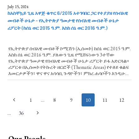
July 15, 2024
ከአስቸኳይ ጊዜ አዋጅ ቁጥር 6/2015 አተገባበር ጋር የተያያዘ የሰብአዊ
መብቶች ሁኔታ - የኢትዮጵያ ዓመታዊ የሰብአዊ መብቶች ሁኔታ
ሪፖርት (ከሰኔ ወር 2015 ዓ.ም. እስከ ሰኔ ወር 2016 ዓ.ም.)
የኢትዮጵያ ሰብአዊ መብቶች ኮሚሽን (ኢሰመኮ) ከሰኔ ወር 2015 ዓ.ም.
እስከ ሰኔ ወር 2016 ዓ.ም. ያለውን ጊዜ የሚሸፍነውን 3ተኛው
የኢትዮጵያ ዓመታዊ የሰብአዊ መብቶች ሁኔታ ሪፖርት ይፋ አድርጓል፡፡
ሪፖርቱ በኢሰመኮ የትኩረት ዘርፎች (Thematic Areas) የተለዩ ቁልፍ
እመርታዎችን፣ ዋና ዋና አሳሳቢ ጉዳዮችን፣ ምክረ ሐሳቦችን እንዲሁም
ልዩ ትኩረት የሚሹ የሰብአዊ መብቶች ጉዳዮች አካትቷል። ከአስቸኳይ
ጊዜ አዋጅ ቁጥር 6/2015 አተገባበር...
Page
1
…
8
9
10
11
12
navigation
…
36
Our People