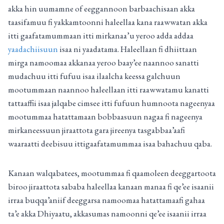
akka hin uumamne of eeggannoon barbaachisaan akka
taasifamuu fi yakkamtoonni haleellaa kana raawwatan akka
itti gaafatamummaan itti mirkanaa’u yeroo adda addaa
yaadachiisuun
isaa ni yaadatama. Haleellaan fi dhiittaan
mirga namoomaa akkanaa yeroo baay’ee naannoo sanatti
mudachuu itti fufuu isaa ilaalcha keessa galchuun
mootummaan naannoo haleellaan itti raawwatamu kanatti
tattaaffii isaa jalqabe cimsee itti fufuun humnoota nageenyaa
mootummaa hatattamaan bobbaasuun nagaa fi nageenya
mirkaneessuun jiraattota gara jireenya tasgabbaa’aafi
waaraatti deebisuu ittigaafatamummaa isaa bahachuu qaba.
Kanaan walqabatees, mootummaa fi qaamoleen deeggartoota
biroo jiraattota sababa haleellaa kanaan manaa fi qe’ee isaanii
irraa buqqa’aniif deeggarsa namoomaa hatattamaafi gahaa
ta’e akka Dhiyaatu, akkasumas namoonni qe’ee isaanii irraa