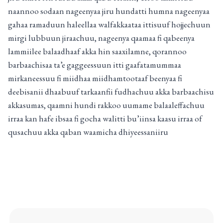
naannoo sodaan nageenyaa jiru hundatti humna nageenyaa
gahaa ramaduun haleellaa walfakkaataa ittisuuf hojjechuun
mirgi lubbuun jiraachuu, nageenya qaamaa fi qabeenya
lammiilee balaadhaaf akka hin saaxilamne, qorannoo
barbaachisaa ta’e gaggeessuun itti gaafatamummaa
mirkaneessuu fi miidhaa miidhamtootaaf beenyaa fi
deebisanii dhaabuuf tarkaanfii fudhachuu akka barbaachisu
akkasumas, qaamni hundi rakkoo uumame balaaleffachuu
irraa kan hafe ibsaa fi gocha walitti bu’iinsa kaasu irraa of
qusachuu akka qaban waamicha dhiyeessaniiru