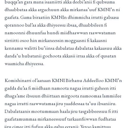
buqqa’an gara mana isaaniitti akka deebi’anii fi qubsuma
dhaabbataa akka argachuun akka mirkanaa’uuf KMNI’n ni
gaafata. Gama biraatiin KMNIn dhimmicha irratti gabaasa
qorannoo bal’aa akka dhiyeessu ibsaa, dhaabbileen fi
namoonni dhuunfaa hundi miidhaawwan raawwataman
sirriitti osoo hin mirkaneessin moggaasni fi kakaasni
kennamu walitti bu’iinsa dabalataa dabalataa kakaasuu akka
danda’u hubatanii gochoota akkasii irraa akka of qusatan
waamicha dhiyeessa.
Komishinarri ol’aanaan KMNI Birhanu Addeelloo KMNI’n
gadda du’aa fi miidhaan namoota nagaa irratti gaheen itti
dhaga’ame ibsuun dhiittaan mirgoota namoomaa lammiilee
nagaa irratti raawwatamaa jiru yaaddessaa ta’uu ibsaniiru.
Dabalataanis mootummaan haala jiru tasgabbeessuu fi itti
gaafatamummaa mirkaneessuuf tarkaanfiiwwan fudhataa
jiru cimee itti fufuu akka qabu eeranii; Yeroo kamittuu