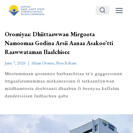
Skip
to
content
Oromiyaa: Dhiittaawwan Mirgoota
Namoomaa Godina Arsii Aanaa Asakoo’tti
Raawwataman Ilaalchisee
June 7, 2026
Afaan Oromo
,
Press Release
Mootummaan qorannoo barbaachisaa ta’e gaggeessuun
ittigaafatamummaa mirkaneessuu fi tarkaanfiiwwan
miidhamtoota deebisanii dhaabuu fi beenyaa kaffaluu
dandeessisan fudhachuu qaba