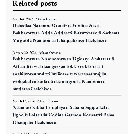
Related posts
March 4, 2026
Afaan Oromo
Haleellaa Naannoo Oromiyaa Godina Arsii
Bakkeewwan Adda Addaatti Raawwatee fi Sarbama
Mirgoota Namoomaa Dhaqqabsiise Ilaalchisee
January 30, 2026
Afaan Oromo
Bakkeewwan Naannoowwan Tigiraay, Amhaaraa fi
Affaar itti wal daangessan tokko tokkorratti
sochiiwwan walitti bu’iinsaa fi waraanaa wajjiin
wolqabatee sodaa balaa mirgoota Namoomaa
mudatan ilaalchisee
March 13, 2026
Afaan Oromo
Naannoo Kibba Itoophiyaa: Sababa Sigiga Lafaa,
Jigoo fi Lolaa’tiin Godina Gaamoo Keessatti Balaa
Dhaqqabe Ilaalchisee