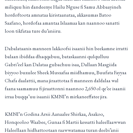
miliquu hin dandeenye Hailu Nguse fi Samu Abbaayineh
hordoftoota amnataa kiristaanataa, akkasumas Batoo
Saafano, hordofaa amantaa Islaamaa kan naannoo sanatti
loon tikfataa ture du’aniiru.
Dabalataanis manneen lakkoofsi isaanii hin beekamne irratti
balaan ibiddaa dhaqqabuu, bataskaanni qulqulluu
Gabri’eel kan Dalataa gubachuu isaa, Dallaan Masgiida
biyyoo buxulee Sheek Musxafaa miidhamuu, Buufata Fayyaa
Chafa daalattii, mana jiraattotaa fi manneen daldalaa wal
faana saamamuu fi jiraattonni naannoo 2,650 ol qe’ee isaanii
irraa buqqa’uu isaanii KMNI’n mirkaneeffatee jira.
KMNI’n Godina Arsii Aanaalee Shirkaa, Asakoo,
Honqooloo Waabee, Gunaa fi Martii kessatti haleellaawwan
Haleellaan hidhattootaan raawwatamaa turan deebi’anii