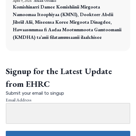
April 9, 2026
Afaan Oromo
Komishinarri Damee Komishiinii Mirgoota
Namoomaa Itoophiyaa (KMNI), Dooktorr Abdii
Jibriil Alii, Miseensa Koree Mirgoota Dinagdee,
Hawaasummaa fi Aadaa Mootummoota Gamtoomanii
(KMDHA) ta’anii filatamuusaanii ilaalchisee
Signup for the Latest Update
from EHRC
Submit your email to singup
Email Address