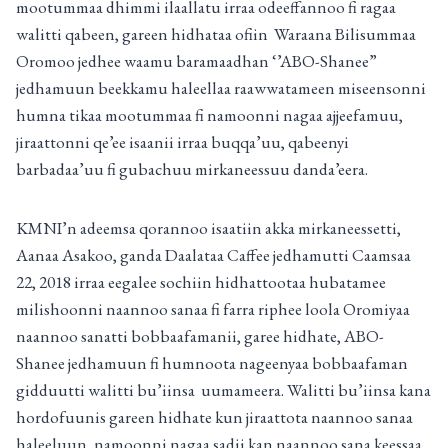
mootummaa dhimmi ilaallatu irraa odeeffannoo fi ragaa
walitti qabeen, gareen hidhataa ofiin Waraana Bilisummaa
Oromoo jedhee waamu baramaadhan ‘’ABO-Shanee”
jedhamuun beekkamu haleellaa raawwatameen miseensonni
humna tikaa mootummaa fi namoonni nagaa ajjeefamuu,
jiraattonni qe’ee isaanii irraa buqqa’uu, qabeenyi
barbadaa’uu fi gubachuu mirkaneessuu danda’eera.
KMNI’n adeemsa qorannoo isaatiin akka mirkaneessetti,
Aanaa Asakoo, ganda Daalataa Caffee jedhamutti Caamsaa
22, 2018 irraa eegalee sochiin hidhattootaa hubatamee
milishoonni naannoo sanaa fi farra riphee loola Oromiyaa
naannoo sanatti bobbaafamanii, garee hidhate, ABO-
Shanee jedhamuun fi humnoota nageenyaa bobbaafaman
gidduutti walitti bu’iinsa uumameera. Walitti bu’iinsa kana
hordofuunis gareen hidhate kun jiraattota naannoo sanaa
haleeluun, namoonni nagaa sadii kan naannoo sana keessaa