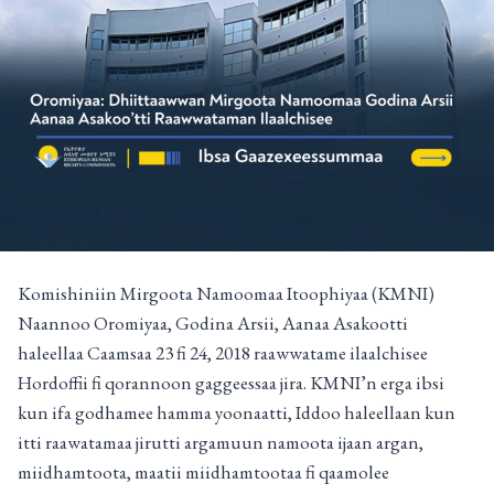
Komishiniin Mirgoota Namoomaa Itoophiyaa (KMNI)
Naannoo Oromiyaa, Godina Arsii, Aanaa Asakootti
haleellaa Caamsaa 23 fi 24, 2018 raawwatame ilaalchisee
Hordoffii fi qorannoon gaggeessaa jira. KMNI’n erga ibsi
kun ifa godhamee hamma yoonaatti, Iddoo haleellaan kun
itti raawatamaa jirutti argamuun namoota ijaan argan,
miidhamtoota, maatii miidhamtootaa fi qaamolee